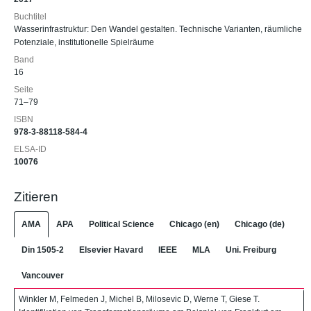
Buchtitel
Wasserinfrastruktur: Den Wandel gestalten. Technische Varianten, räumliche
Potenziale, institutionelle Spielräume
Band
16
Seite
71–79
ISBN
978-3-88118-584-4
ELSA-ID
10076
Zitieren
AMA
APA
Political Science
Chicago (en)
Chicago (de)
Din 1505-2
Elsevier Havard
IEEE
MLA
Uni. Freiburg
Vancouver
Winkler M, Felmeden J, Michel B, Milosevic D, Werne T, Giese T.