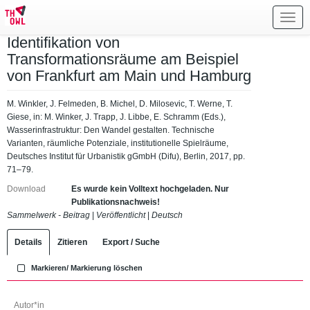
Toggl
navig
Identifikation von
Transformationsräume am Beispiel
von Frankfurt am Main und Hamburg
M. Winkler, J. Felmeden, B. Michel, D. Milosevic, T. Werne, T.
Giese, in: M. Winker, J. Trapp, J. Libbe, E. Schramm (Eds.),
Wasserinfrastruktur: Den Wandel gestalten. Technische
Varianten, räumliche Potenziale, institutionelle Spielräume,
Deutsches Institut für Urbanistik gGmbH (Difu), Berlin, 2017, pp.
71–79.
Download
Es wurde kein Volltext hochgeladen. Nur
Publikationsnachweis!
Sammelwerk - Beitrag
|
Veröffentlicht
|
Deutsch
Details
Zitieren
Export / Suche
Markieren/ Markierung löschen
Autor*in