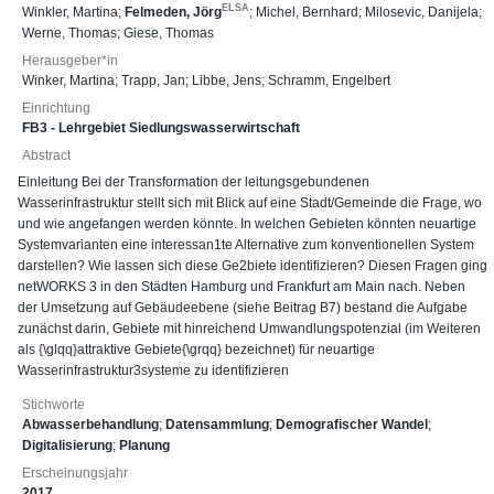
ELSA
Winkler, Martina
;
Felmeden, Jörg
;
Michel, Bernhard
;
Milosevic, Danijela
;
Werne, Thomas
;
Giese, Thomas
Herausgeber*in
Winker, Martina
;
Trapp, Jan
;
Libbe, Jens
;
Schramm, Engelbert
Einrichtung
FB3 - Lehrgebiet Siedlungswasserwirtschaft
Abstract
Einleitung Bei der Transformation der leitungsgebundenen
Wasserinfrastruktur stellt sich mit Blick auf eine Stadt/Gemeinde die Frage, wo
und wie angefangen werden könnte. In welchen Gebieten könnten neuartige
Systemvarianten eine interessan1te Alternative zum konventionellen System
darstellen? Wie lassen sich diese Ge2biete identifizieren? Diesen Fragen ging
netWORKS 3 in den Städten Hamburg und Frankfurt am Main nach. Neben
der Umsetzung auf Gebäudeebene (siehe Beitrag B7) bestand die Aufgabe
zunächst darin, Gebiete mit hinreichend Umwandlungspotenzial (im Weiteren
als {\glqq}attraktive Gebiete{\grqq} bezeichnet) für neuartige
Wasserinfrastruktur3systeme zu identifizieren
Stichworte
Abwasserbehandlung
;
Datensammlung
;
Demografischer Wandel
;
Digitalisierung
;
Planung
Erscheinungsjahr
2017