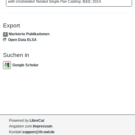
with Unshielded Twisted Single Pair Cabling
. IEEE; 2014.
Export
Markierte Publikationen
0
Open Data ELSA
Suchen in
Google Scholar
Powered by
LibreCat
Angaben zum
Impressum
Kontakt
support@th-owl.de