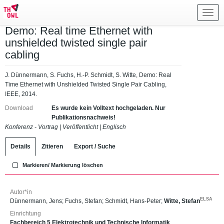
Toggl
navig
Demo: Real time Ethernet with
unshielded twisted single pair
cabling
J. Dünnermann, S. Fuchs, H.-P. Schmidt, S. Witte, Demo: Real
Time Ethernet with Unshielded Twisted Single Pair Cabling,
IEEE, 2014.
Download
Es wurde kein Volltext hochgeladen. Nur
Publikationsnachweis!
Konferenz - Vortrag
|
Veröffentlicht
|
Englisch
Details
Zitieren
Export / Suche
Markieren/ Markierung löschen
Autor*in
ELSA
Dünnermann, Jens
;
Fuchs, Stefan
;
Schmidt, Hans-Peter
;
Witte, Stefan
Einrichtung
Fachbereich 5 Elektrotechnik und Technische Informatik