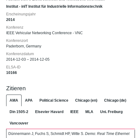
Institut - inIT Institut für Industrielle Informationstechnik
Erscheinungsjahr
2014
Konferenz
IEEE Vehicular Networking Conference - VNC
Konferenzort
Paderborn, Germany
Konferenzdatum
2014-12-03 – 2014-12-05
ELSA-ID
10166
Zitieren
AMA
APA
Political Science
Chicago (en)
Chicago (de)
Din 1505-2
Elsevier Havard
IEEE
MLA
Uni. Freiburg
Vancouver
Dünnermann J, Fuchs S, Schmidt HP, Witte S.
Demo: Real Time Ethernet