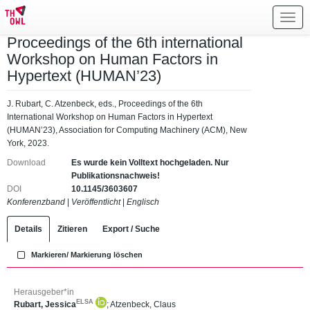
Toggl
navig
Proceedings of the 6th international
Workshop on Human Factors in
Hypertext (HUMAN’23)
J. Rubart, C. Atzenbeck, eds., Proceedings of the 6th
International Workshop on Human Factors in Hypertext
(HUMAN’23), Association for Computing Machinery (ACM), New
York, 2023.
Download
Es wurde kein Volltext hochgeladen. Nur
Publikationsnachweis!
DOI
10.1145/3603607
Konferenzband
|
Veröffentlicht
|
Englisch
Details
Zitieren
Export / Suche
Markieren/ Markierung löschen
Herausgeber*in
ELSA
Rubart, Jessica
;
Atzenbeck, Claus