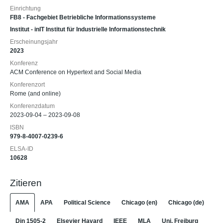
Einrichtung
FB8 - Fachgebiet Betriebliche Informationssysteme
Institut - inIT Institut für Industrielle Informationstechnik
Erscheinungsjahr
2023
Konferenz
ACM Conference on Hypertext and Social Media
Konferenzort
Rome (and online)
Konferenzdatum
2023-09-04 – 2023-09-08
ISBN
979-8-4007-0239-6
ELSA-ID
10628
Zitieren
AMA
APA
Political Science
Chicago (en)
Chicago (de)
Din 1505-2
Elsevier Havard
IEEE
MLA
Uni. Freiburg