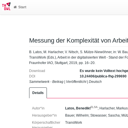
Start
Messung der Komplexität von Arbei
B. Latos, M. Harlacher, V. Nitsch, S. Mütze-Niewöhner, in: W. Ba
TransWork (Eds.), Arbeit in der digitalisierten Welt - Stand 
Fraunhofer IAO, Stuttgart, 2019, pp. 16–20.
Download
Es wurde kein Volltext hochg
DOI
10.24406/publica-fhg-299690
Sammelwerk - Beitrag
|
Veröffentlicht
|
Deutsch
Details
ELSA
Autor*in
Latos, Benedikt
;
Harlacher, Markus
Herausgeber*in
Bauer, Wilhelm
;
Stowasser, Sascha
;
Müt
Körperschaftlicher
TransWork
Herausgeber