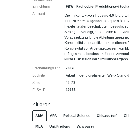
Einrichtung
FBW - Fachgebiet Produktionswirtscha
Abstract
Die im Kontext von Industrie 4.0 forciert
führt zu einer steigenden Komplexität 
Flexibilität der Beschäftigten. Bezüglic
Strategien verfolgt, die auf eine Reduzi
Voraussetzung für die Ableitung geeignet
Komplexität zu quantifizieren. In diesem 
Komplexität von Arbeitsprozessen von 
erfolgt simulationsbasiert für den Anw
kurze Diskussion der Simulationsergebni
Erscheinungsjahr
2019
Buchtitel
Arbeit in der digitalisierten Welt - S
Seite
16-20
ELSA-ID
10655
Zitieren
AMA
APA
Political Science
Chicago (en)
Chi
MLA
Uni. Freiburg
Vancouver