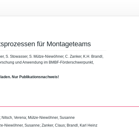
tsprozessen für Montageteams
uer, S. Stowasser, S. Mütze-Niewöhner, C. Zanker, K.H. Brandl,
der Forschung und Anwendung im BMBF-Förderschwerpunkt,
eladen. Nur Publikationsnachweis!
;
Nitsch, Verena
;
Mütze-Niewöhner, Susanne
ze-Niewöhner, Susanne
;
Zanker, Claus
;
Brandl, Karl Heinz