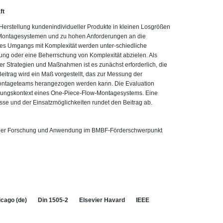
ft
e Herstellung kundenindividueller Produkte in kleinen Losgrößen
in Montagesystemen und zu hohen Anforderungen an die
h des Umgangs mit Komplexität werden unter-schiedliche
erung oder eine Beherrschung von Komplexität abzielen. Als
er Strategien und Maßnahmen ist es zunächst erforderlich, die
Beitrag wird ein Maß vorgestellt, das zur Messung der
Montageteams herangezogen werden kann. Die Evaluation
endungskontext eines One-Piece-Flow-Montagesystems. Eine
sse und der Einsatzmöglichkeiten rundet den Beitrag ab.
tand der Forschung und Anwendung im BMBF-Förderschwerpunkt
cago (de)
Din 1505-2
Elsevier Havard
IEEE