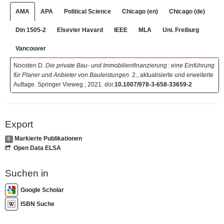
AMA
APA
Political Science
Chicago (en)
Chicago (de)
Din 1505-2
Elsevier Havard
IEEE
MLA
Uni. Freiburg
Vancouver
Noosten D.
Die private Bau- und Immobilienfinanzierung : eine Einführung
für Planer und Anbieter von Bauleistungen
. 2., aktualisierte und erweiterte
Auflage. Springer Vieweg ; 2021. doi:
10.1007/978-3-658-33659-2
Export
Markierte Publikationen
0
Open Data ELSA
Suchen in
Google Scholar
ISBN Suche