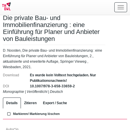
Toggl
navig
Die private Bau- und
Immobilienfinanzierung : eine
Einführung für Planer und Anbieter
von Bauleistungen
D. Noosten, Die private Bau- und Immobilienfinanzierung : eine
Einführung für Planer und Anbieter von Bauleistungen, 2.,
aktualisierte und erweiterte Auflage, Springer Vieweg ,
Wiesbaden, 2021.
Download
Es wurde kein Volltext hochgeladen. Nur
Publikationsnachweis!
DOI
10.1007/978-3-658-33659-2
Monographie
|
Veröffentlicht
|
Deutsch
Details
Zitieren
Export / Suche
Markieren/ Markierung löschen
Autor*in