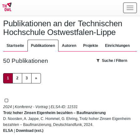
Toggl
navig
Publikationen an der Technischen
Hochschule Ostwestfalen-Lippe
Startseite
Publikationen
Autoren
Projekte
Einrichtungen
50 Publikationen
Suche / Filtern
(current)
1
2
3
»
2024 | Konferenz - Vortrag | ELSA-ID:
11531
Trotz hoher Zinsen Eigenheim bezahlen – Baufinanzierung
D. Noosten, A. Jappe, C. Hommel, G. Ehring, Trotz hoher Zinsen Eigenheim
bezahlen – Baufinanzierung, Deutschlandfunk, 2024.
ELSA
|
Download (ext.)