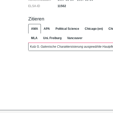
ELSA-ID
11502
Zitieren
AMA
APA
Political Science
Chicago (en)
Chi
MLA
Uni. Freiburg
Vancouver
Kutz G.
Galenische Charaktersisierung ausgewählte Hautpf