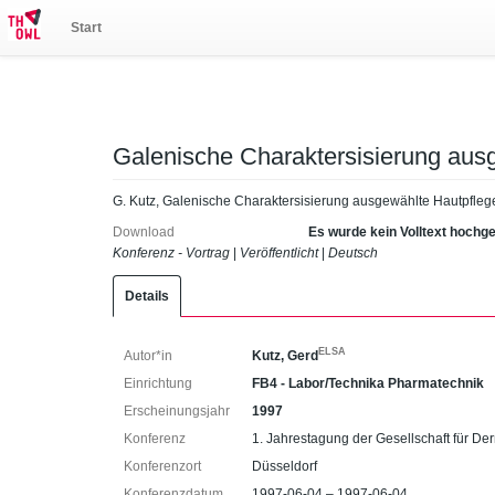
Start
Galenische Charaktersisierung aus
G. Kutz, Galenische Charaktersisierung ausgewählte Hautpfleg
Download
Es wurde kein Volltext hochg
Konferenz - Vortrag
|
Veröffentlicht
|
Deutsch
Details
ELSA
Autor*in
Kutz, Gerd
Einrichtung
FB4 - Labor/Technika Pharmatechnik
Erscheinungsjahr
1997
Konferenz
1. Jahrestagung der Gesellschaft für D
Konferenzort
Düsseldorf
Konferenzdatum
1997-06-04 – 1997-06-04