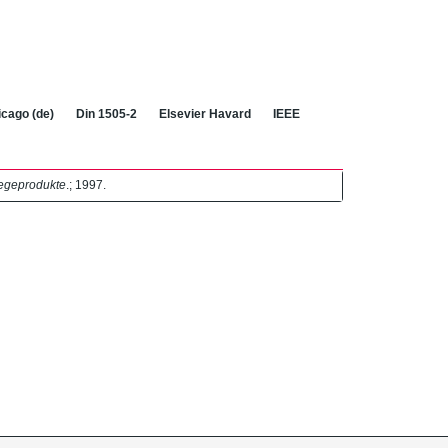
cago (de)
Din 1505-2
Elsevier Havard
IEEE
legeprodukte
.; 1997.