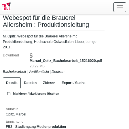
Toggl
navig
Webespot für die Brauerei
Allersheim : Produktionsleitung
M. Opitz, Webespot für die Brauerei Allersheim :
Produktionsleitung, Hochschule Ostwestfalen-Lippe, Lemgo,
2011.
Download
Marcel_Opitz_Bachelorarbeit_15216020.pdf
28.29 MB
Bachelorarbeit
|
Veröffentlicht
|
Deutsch
Details
Dateien
Zitieren
Export / Suche
Markieren/ Markierung löschen
Autor*in
Opitz, Marcel
Einrichtung
FB2 - Studiengang Medienproduktion