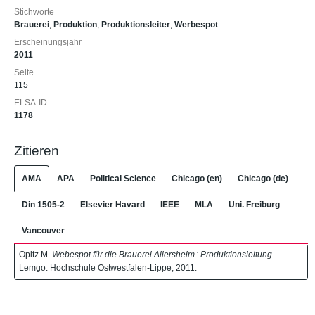
Stichworte
Brauerei
;
Produktion
;
Produktionsleiter
;
Werbespot
Erscheinungsjahr
2011
Seite
115
ELSA-ID
1178
Zitieren
AMA
APA
Political Science
Chicago (en)
Chicago (de)
Din 1505-2
Elsevier Havard
IEEE
MLA
Uni. Freiburg
Vancouver
Opitz M.
Webespot für die Brauerei Allersheim : Produktionsleitung
.
Lemgo: Hochschule Ostwestfalen-Lippe; 2011.