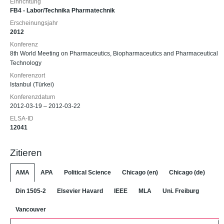
Einrichtung
FB4 - Labor/Technika Pharmatechnik
Erscheinungsjahr
2012
Konferenz
8th World Meeting on Pharmaceutics, Biopharmaceutics and Pharmaceutical
Technology
Konferenzort
Istanbul (Türkei)
Konferenzdatum
2012-03-19 – 2012-03-22
ELSA-ID
12041
Zitieren
AMA
APA
Political Science
Chicago (en)
Chicago (de)
Din 1505-2
Elsevier Havard
IEEE
MLA
Uni. Freiburg
Vancouver