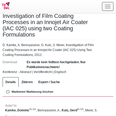
Toggl
navig
Investigation of Film Coating
Processes in an Innojet Air Coater
(IAC 025) using two Coating
Formulations
D. Kamke, A. Bennyassine, G. Kutz, S. Meier, Investigation of Film
Coating Processes in an Innojet Air Coater (IAC 025) Using Two
Coating Formulations, 2012.
Download
Es wurde kein Volltext hochgeladen. Nur
Publikationsnachweis!
Konferenz - Abstract
|
Veröffentlicht
|
Englisch
Details
Zitieren
Export / Suche
Markieren/ Markierung löschen
Autor*in
ELSA
ELSA
Kamke, Dominic
;
Bennyassine, A.
;
Kutz, Gerd
;
Meier, S.