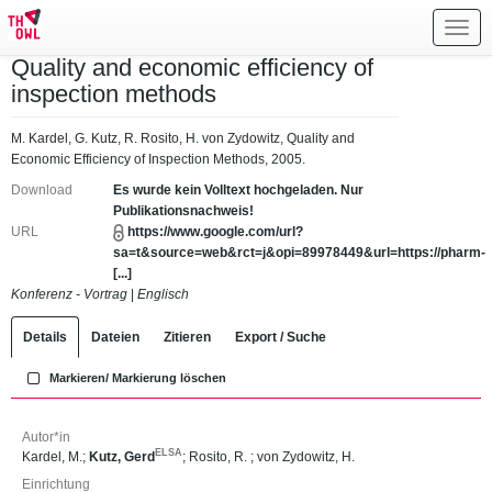
Toggl
navig
Quality and economic efficiency of
inspection methods
M. Kardel, G. Kutz, R. Rosito, H. von Zydowitz, Quality and
Economic Efficiency of Inspection Methods, 2005.
Download
Es wurde kein Volltext hochgeladen. Nur
Publikationsnachweis!
URL
https://www.google.com/url?
sa=t&source=web&rct=j&opi=89978449&url=https://pharm-
[...]
Konferenz - Vortrag
|
Englisch
Details
Dateien
Zitieren
Export / Suche
Markieren/ Markierung löschen
Autor*in
ELSA
Kardel, M.
;
Kutz, Gerd
;
Rosito, R.
;
von Zydowitz, H.
Einrichtung