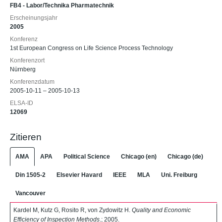
FB4 - Labor/Technika Pharmatechnik
Erscheinungsjahr
2005
Konferenz
1st European Congress on Life Science Process Technology
Konferenzort
Nürnberg
Konferenzdatum
2005-10-11 – 2005-10-13
ELSA-ID
12069
Zitieren
AMA
APA
Political Science
Chicago (en)
Chicago (de)
Din 1505-2
Elsevier Havard
IEEE
MLA
Uni. Freiburg
Vancouver
Kardel M, Kutz G, Rosito R, von Zydowitz H.
Quality and Economic
Efficiency of Inspection Methods
.; 2005.