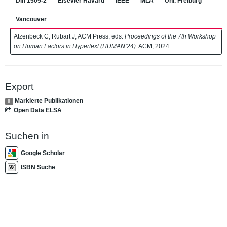
Din 1505-2
Elsevier Havard
IEEE
MLA
Uni. Freiburg
Vancouver
Atzenbeck C, Rubart J, ACM Press, eds.
Proceedings of the 7th Workshop
on Human Factors in Hypertext (HUMAN’24)
. ACM; 2024.
Export
Markierte Publikationen
0
Open Data ELSA
Suchen in
Google Scholar
ISBN Suche