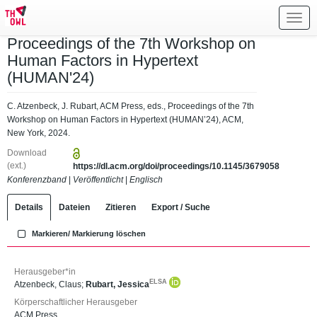
Toggl
navig
Proceedings of the 7th Workshop on
Human Factors in Hypertext
(HUMAN'24)
C. Atzenbeck, J. Rubart, ACM Press, eds., Proceedings of the 7th
Workshop on Human Factors in Hypertext (HUMAN’24), ACM,
New York, 2024.
Download
(ext.)
https://dl.acm.org/doi/proceedings/10.1145/3679058
Konferenzband
|
Veröffentlicht
|
Englisch
Details
Dateien
Zitieren
Export / Suche
Markieren/ Markierung löschen
Herausgeber*in
ELSA
Atzenbeck, Claus
;
Rubart, Jessica
Körperschaftlicher Herausgeber
ACM Press