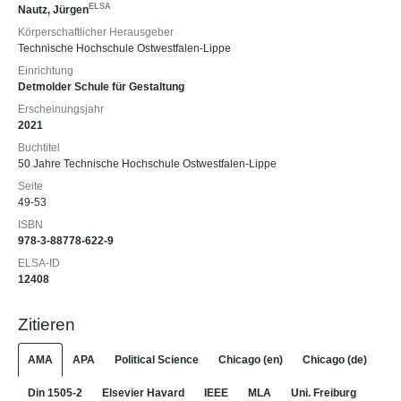
ELSA
Nautz, Jürgen
Körperschaftlicher Herausgeber
Technische Hochschule Ostwestfalen-Lippe
Einrichtung
Detmolder Schule für Gestaltung
Erscheinungsjahr
2021
Buchtitel
50 Jahre Technische Hochschule Ostwestfalen-Lippe
Seite
49-53
ISBN
978-3-88778-622-9
ELSA-ID
12408
Zitieren
AMA
APA
Political Science
Chicago (en)
Chicago (de)
Din 1505-2
Elsevier Havard
IEEE
MLA
Uni. Freiburg