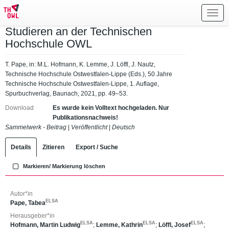
Toggl
navig
Studieren an der Technischen
Hochschule OWL
T. Pape, in: M.L. Hofmann, K. Lemme, J. Löffl, J. Nautz,
Technische Hochschule Ostwestfalen-Lippe (Eds.), 50 Jahre
Technische Hochschule Ostwestfalen-Lippe, 1. Auflage,
Spurbuchverlag, Baunach, 2021, pp. 49–53.
Download
Es wurde kein Volltext hochgeladen. Nur
Publikationsnachweis!
Sammelwerk - Beitrag
|
Veröffentlicht
|
Deutsch
Details
Zitieren
Export / Suche
Markieren/ Markierung löschen
Autor*in
ELSA
Pape, Tabea
Herausgeber*in
ELSA
ELSA
ELSA
Hofmann, Martin Ludwig
;
Lemme, Kathrin
;
Löffl, Josef
;