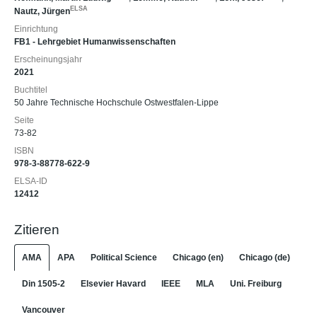
ELSA
Nautz, Jürgen
Einrichtung
FB1 - Lehrgebiet Humanwissenschaften
Erscheinungsjahr
2021
Buchtitel
50 Jahre Technische Hochschule Ostwestfalen-Lippe
Seite
73-82
ISBN
978-3-88778-622-9
ELSA-ID
12412
Zitieren
AMA
APA
Political Science
Chicago (en)
Chicago (de)
Din 1505-2
Elsevier Havard
IEEE
MLA
Uni. Freiburg
Vancouver