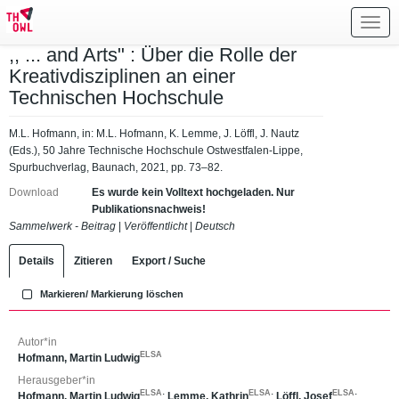
Toggl
navig
,, ... and Arts" : Über die Rolle der
Kreativdisziplinen an einer
Technischen Hochschule
M.L. Hofmann, in: M.L. Hofmann, K. Lemme, J. Löffl, J. Nautz
(Eds.), 50 Jahre Technische Hochschule Ostwestfalen-Lippe,
Spurbuchverlag, Baunach, 2021, pp. 73–82.
Download
Es wurde kein Volltext hochgeladen. Nur
Publikationsnachweis!
Sammelwerk - Beitrag
|
Veröffentlicht
|
Deutsch
Details
Zitieren
Export / Suche
Markieren/ Markierung löschen
Autor*in
ELSA
Hofmann, Martin Ludwig
Herausgeber*in
ELSA
ELSA
ELSA
Hofmann, Martin Ludwig
;
Lemme, Kathrin
;
Löffl, Josef
;