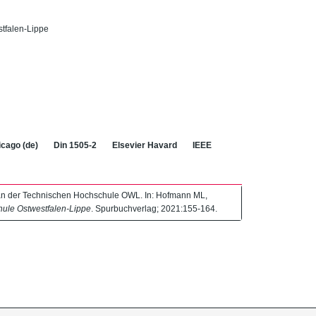
tfalen-Lippe
cago (de)
Din 1505-2
Elsevier Havard
IEEE
ie an der Technischen Hochschule OWL. In: Hofmann ML,
ule Ostwestfalen-Lippe
. Spurbuchverlag; 2021:155-164.