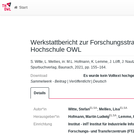
Start
Werkstattbericht zur Forschungsstr
Hochschule OWL
S. Witte, L. Mellies, in: M.L. Hofmann, K. Lemme, J. Löffl, J. N
Spurbuchverlag, Baunach, 2021, pp. 155–164.
Download
Es wurde kein Volltext hochg
Sammelwerk - Beitrag
|
Veröffentlicht
|
Deutsch
Details
ELSA
ELSA
Autor*in
Witte, Stefan
;
Mellies, Lisa
ELSA
Herausgeber*in
Hofmann, Martin Ludwig
;
Lemme, 
Einrichtung
Institut - inIT Institut für Industrielle 
Forschungs- und Transferzentrum (FT