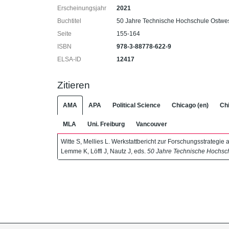
Erscheinungsjahr
2021
Buchtitel
50 Jahre Technische Hochschule Ostwes
Seite
155-164
ISBN
978-3-88778-622-9
ELSA-ID
12417
Zitieren
AMA
APA
Political Science
Chicago (en)
Chi
MLA
Uni. Freiburg
Vancouver
Witte S, Mellies L. Werkstattbericht zur Forschungsstrateg
Lemme K, Löffl J, Nautz J, eds.
50 Jahre Technische Hochsch