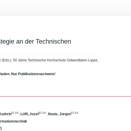
ategie an der Technischen
autz (Eds.), 50 Jahre Technische Hochschule Ostwestfalen-Lippe,
eladen. Nur Publikationsnachweis!
ELSA
ELSA
ELSA
Kathrin
;
Löffl, Josef
;
Nautz, Jürgen
Informationstechnik
Z)