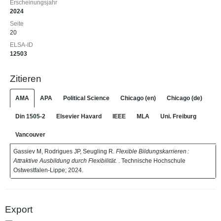
Erscheinungsjahr
2024
Seite
20
ELSA-ID
12503
Zitieren
AMA
APA
Political Science
Chicago (en)
Chicago (de)
Din 1505-2
Elsevier Havard
IEEE
MLA
Uni. Freiburg
Vancouver
Gassiev M, Rodrigues JP, Seugling R.
Flexible Bildungskarrieren :
Attraktive Ausbildung durch Flexibilität.
. Technische Hochschule
Ostwestfalen-Lippe; 2024.
Export