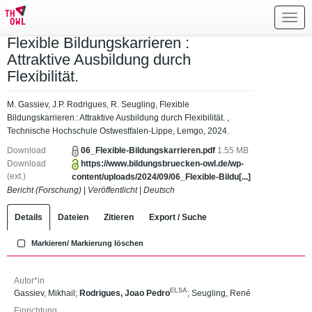
Toggl
navig
Flexible Bildungskarrieren :
Attraktive Ausbildung durch
Flexibilität.
M. Gassiev, J.P. Rodrigues, R. Seugling, Flexible
Bildungskarrieren : Attraktive Ausbildung durch Flexibilität. ,
Technische Hochschule Ostwestfalen-Lippe, Lemgo, 2024.
Download
06_Flexible-Bildungskarrieren.pdf
1.55 MB
Download
https://www.bildungsbruecken-owl.de/wp-
(ext.)
content/uploads/2024/09/06_Flexible-Bildu[...]
Bericht (Forschung)
|
Veröffentlicht
|
Deutsch
Details
Dateien
Zitieren
Export / Suche
Markieren/ Markierung löschen
Autor*in
ELSA
Gassiev, Mikhail
;
Rodrigues, Joao Pedro
;
Seugling, René
Einrichtung