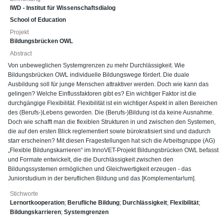
IWD - Institut für Wissenschaftsdialog
School of Education
Projekt
Bildungsbrücken OWL
Abstract
Von unbeweglichen Systemgrenzen zu mehr Durchlässigkeit. Wie
Bildungsbrücken OWL individuelle Bildungswege fördert. Die duale
Ausbildung soll für junge Menschen attraktiver werden. Doch wie kann das
gelingen? Welche Einflussfaktoren gibt es? Ein wichtiger Faktor ist die
durchgängige Flexibilität. Flexibilität ist ein wichtiger Aspekt in allen Bereichen
des (Berufs-)Lebens geworden. Die (Berufs-)Bildung ist da keine Ausnahme.
Doch wie schafft man die flexiblen Strukturen in und zwischen den Systemen,
die auf den ersten Blick reglementiert sowie bürokratisiert sind und dadurch
starr erscheinen? Mit diesen Fragestellungen hat sich die Arbeitsgruppe (AG)
„Flexible Bildungskarrieren“ im InnoVET-Projekt Bildungsbrücken OWL befasst
und Formate entwickelt, die die Durchlässigkeit zwischen den
Bildungssystemen ermöglichen und Gleichwertigkeit erzeugen - das
Juniorstudium in der beruflichen Bildung und das [Komplementar!um].
Stichworte
Lernortkooperation
;
Berufliche Bildung
;
Durchlässigkeit
;
Flexibilität
;
Bildungskarrieren
;
Systemgrenzen