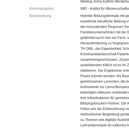
Welling, Anne Kathrin Westpha
Einrichtung(en)
IWD - Institut für Wissenschafts
Beschreibung
Hybride Bildungsformate mit g
exzellente berufliche Bildung i
der innovativsten Regionen Deu
Familienunternehmen mit der E
gefährdet auch hier ein Fach- 
Herausforderung zu begegnen u
TH OWL, der Eigenbetrieb Schu
Kreishandwerkerschaft Paderb
zusammengeschlossen. Zusamm
ausbildenden KMUs ist es ihr Z
etablieren. Die Ergebnisse soll
Praxis erprobt werden. Als Basi
gemeinsamen Lernorten, die be
Instrumente zur Lernortkooper
beteiligten Akteuren erarbeite
ihre Infrastrukturen für gemei
Bildungsbrücken-Partner. Die 
Fokus wie die Einbeziehung vo
methodischer Begleitung gestä
zu Themen wie digitale Ausbild
Lehramtsmodule für externes A