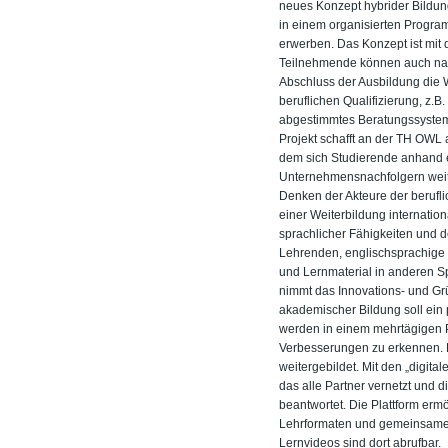
neues Konzept hybrider Bildu
in einem organisierten Progr
erwerben. Das Konzept ist mit 
Teilnehmende können auch na
Abschluss der Ausbildung die 
beruflichen Qualifizierung, z.
abgestimmtes Beratungssystem i
Projekt schafft an der TH OWL
dem sich Studierende anhand e
Unternehmensnachfolgern weite
Denken der Akteure der berufl
einer Weiterbildung internatio
sprachlicher Fähigkeiten und
Lehrenden, englischsprachige L
und Lernmaterial in anderen Spr
nimmt das Innovations- und Gr
akademischer Bildung soll ein 
werden in einem mehrtägigen Pr
Verbesserungen zu erkennen.
weitergebildet. Mit den „digita
das alle Partner vernetzt und 
beantwortet. Die Plattform erm
Lehrformaten und gemeinsame 
Lernvideos sind dort abrufbar.