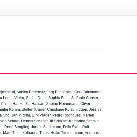
njaminski, Annika Breternitz, Jörg Briesenick, Gero Brinkmann,
 Lopes Vieira, Stefan Denk, Sophia Fries, Stefanie Ganser,
, Phillip Hanke, Zia Hassan, Sabine Heinemann, Oliver
nifer Komm, Steffen Krüger, Christiane Kurschildgen, Jessica
a Otto, Jan Pilgrim, Dirk Prager, Pedro Rodrigues, Marlen
in Schadt, Dennis Schäffer, Jil Schlüter, Katharina Schmitt,
er, René Seugling, Jannis Stadtmann, Felix Stahl, Ralf
er, Marc Thiel, Katharina Thies, Heike Timmermann, Andreas