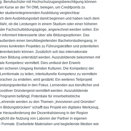
ng: Berufsschüler mit Hochschulzugangsberechtigung können
amm Kurse an der TH OWL belegen, um Creditpoints zu
der studienintegrierenden Ausbildung vergleichbar.
ch dem Ausbildungsstart damit beginnen und haben nach dem
Wahl, ob die Leistungen in einem Studium oder einer höheren
B. der Fachschulbildungsgänge, angerechnet werden sollen. Ein
nformiert Interessierte über alle Bildungsoptionen. Das
 außerdem einen berufsbegleitenden Bachelorstudiengang, in
ines konkreten Projektes zu Führungskräften und potentiellen
rentwickeln können. Zusätzlich soll das internationale
ichen Bildung unterstützt werden. Auszubildende bekommen mit
nale Kompetenz vermittelt. Dies umfasst den Erwerb
 den sicheren Umgang fremden Kulturen. Die Kompetenz der
ernformate zu leiten, interkulturelle Kompetenz zu vermitteln
achen zu erstellen, wird gestärkt. Ein weiteres Teilprojekt
ündungspotential in den Fokus. Lernenden aus beruflicher und
positiver Gründergeist vermittelt werden. Auszubildende
ogramm befähigt, Potentiale für innerbetriebliche
 Lehrende werden zu den Themen „Innovieren und Gründen“
len Bildungsbrücken“ schafft das Projekt ein digitales Werkzeug,
die Herausforderung der Dezentralisierung in der Region
öglicht die Nutzung von Laboren der Partner in eigenen
Formate. Erarbeitete Materialien und begleitende Medien wie