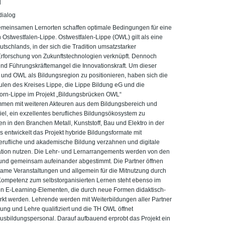
l
dialog
emeinsamen Lernorten schaffen optimale Bedingungen für eine
n Ostwestfalen-Lippe. Ostwestfalen-Lippe (OWL) gilt als eine
tschlands, in der sich die Tradition umsatzstarker
rforschung von Zukunftstechnologien verknüpft. Dennoch
und Führungskräftemangel die Innovationskraft. Um dieser
nd OWL als Bildungsregion zu positionieren, haben sich die
len des Kreises Lippe, die Lippe Bildung eG und die
orn-Lippe im Projekt „Bildungsbrücken OWL“
en mit weiteren Akteuren aus dem Bildungsbereich und
iel, ein exzellentes berufliches Bildungsökosystem zu
en in den Branchen Metall, Kunststoff, Bau und Elektro in der
s entwickelt das Projekt hybride Bildungsformate mit
rufliche und akademische Bildung verzahnen und digitale
ation nutzen. Die Lehr- und Lernarrangements werden von den
t und gemeinsam aufeinander abgestimmt. Die Partner öffnen
nsame Veranstaltungen und allgemein für die Mitnutzung durch
Kompetenz zum selbstorganisierten Lernen steht ebenso im
n E-Learning-Elementen, die durch neue Formen didaktisch-
rkt werden. Lehrende werden mit Weiterbildungen aller Partner
ung und Lehre qualifiziert und die TH OWL öffnet
usbildungspersonal. Darauf aufbauend erprobt das Projekt ein