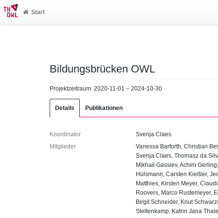
Start
Bildungsbrücken OWL
Projektzeitraum: 2020-11-01 – 2024-10-30
Details
Publikationen
Koordinator
Svenja Claes
Mitglieder
Vanessa Barforth, Christian Be
Svenja Claes, Thomasz da Silva
Mikhail Gassiev, Achim Gerling
Hülsmann, Carsten Kießler, Jen
Matthies, Kirsten Meyer, Claudi
Roovers, Marco Rustemeyer, Erw
Birgit Schneider, Knut Schwarz
Steltenkamp, Katrin Jana Thal