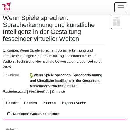
Toggl
navig
Wenn Spiele sprechen:
Spracherkennung und künstliche
Intelligenz in der Gestaltung
fesselnder virtueller Welten
L. Käuper, Wenn Spiele sprechen: Spracherkennung und
künstliche Intelligenz in der Gestaltung fesselnder virtueller
Welten , Technische Hochschule Ostwestfalen-Lippe, Detmold,
2025.
Download
Wenn Spiele sprechen: Spracherkennung
und künstliche Intelligenz in der Gestaltung
fesselnder virtueller
2.23 MB
Bachelorarbeit
|
Veröffentlicht
|
Deutsch
Details
Dateien
Zitieren
Export / Suche
Markieren/ Markierung löschen
Autor*in