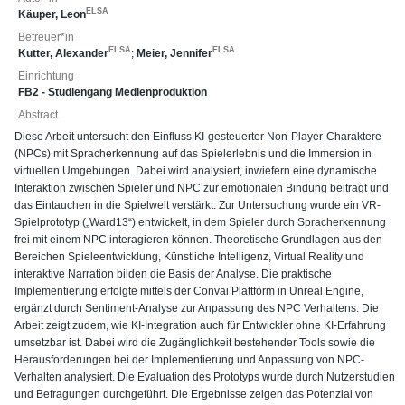
ELSA
Käuper, Leon
Betreuer*in
ELSA
ELSA
Kutter, Alexander
;
Meier, Jennifer
Einrichtung
FB2 - Studiengang Medienproduktion
Abstract
Diese Arbeit untersucht den Einfluss KI-gesteuerter Non-Player-Charaktere
(NPCs) mit Spracherkennung auf das Spielerlebnis und die Immersion in
virtuellen Umgebungen. Dabei wird analysiert, inwiefern eine dynamische
Interaktion zwischen Spieler und NPC zur emotionalen Bindung beiträgt und
das Eintauchen in die Spielwelt verstärkt. Zur Untersuchung wurde ein VR-
Spielprototyp („Ward13“) entwickelt, in dem Spieler durch Spracherkennung
frei mit einem NPC interagieren können. Theoretische Grundlagen aus den
Bereichen Spieleentwicklung, Künstliche Intelligenz, Virtual Reality und
interaktive Narration bilden die Basis der Analyse. Die praktische
Implementierung erfolgte mittels der Convai Plattform in Unreal Engine,
ergänzt durch Sentiment-Analyse zur Anpassung des NPC Verhaltens. Die
Arbeit zeigt zudem, wie KI-Integration auch für Entwickler ohne KI-Erfahrung
umsetzbar ist. Dabei wird die Zugänglichkeit bestehender Tools sowie die
Herausforderungen bei der Implementierung und Anpassung von NPC-
Verhalten analysiert. Die Evaluation des Prototyps wurde durch Nutzerstudien
und Befragungen durchgeführt. Die Ergebnisse zeigen das Potenzial von