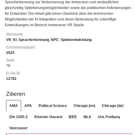
Spracherkennung zur Verbesserung der Immersion und verdeutlichen
gleichzeitig Optimierungsmöglichkeiten sowie die praktischen Anforderungen
für Entwickler. Die Arbeit gibt einen Überblick über die technischen
Möglichkeiten der KI Integration und deren Bedeutung für zukünftige
Entwicklungen im Bereich immersiver VR Spiele.
Stichworte
VR
;
KI
;
Spracherkennung
;
NPC
;
Spieleentwicklung
Erscheinungsjahr
2025
Seite
78
ELSA-ID
12782
Zitieren
AMA
APA
Political Science
Chicago (en)
Chicago (de)
Din 1505-2
Elsevier Havard
IEEE
MLA
Uni. Freiburg
Vancouver