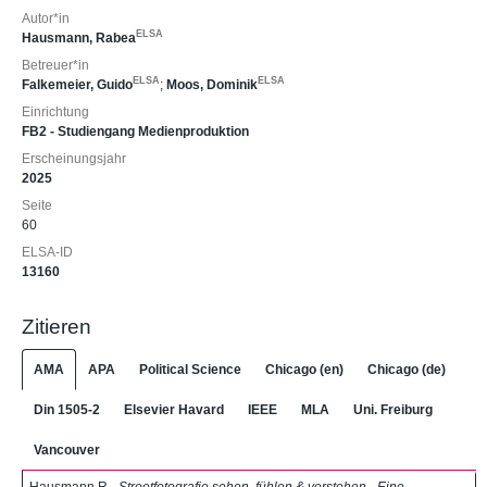
Autor*in
ELSA
Hausmann, Rabea
Betreuer*in
ELSA
ELSA
Falkemeier, Guido
;
Moos, Dominik
Einrichtung
FB2 - Studiengang Medienproduktion
Erscheinungsjahr
2025
Seite
60
ELSA-ID
13160
Zitieren
AMA
APA
Political Science
Chicago (en)
Chicago (de)
Din 1505-2
Elsevier Havard
IEEE
MLA
Uni. Freiburg
Vancouver
Hausmann R.
„Streetfotografie sehen, fühlen & verstehen - Eine