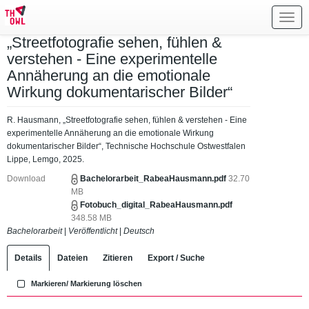
Toggl
navig
„Streetfotografie sehen, fühlen &
verstehen - Eine experimentelle
Annäherung an die emotionale
Wirkung dokumentarischer Bilder“
R. Hausmann, „Streetfotografie sehen, fühlen & verstehen - Eine
experimentelle Annäherung an die emotionale Wirkung
dokumentarischer Bilder“, Technische Hochschule Ostwestfalen
Lippe, Lemgo, 2025.
Download
Bachelorarbeit_RabeaHausmann.pdf
32.70
MB
Fotobuch_digital_RabeaHausmann.pdf
348.58 MB
Bachelorarbeit
|
Veröffentlicht
|
Deutsch
Details
Dateien
Zitieren
Export / Suche
Markieren/ Markierung löschen