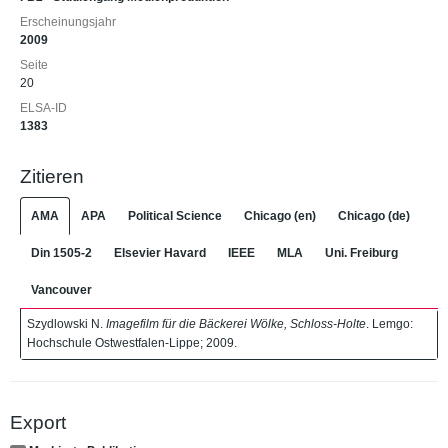
Erscheinungsjahr
2009
Seite
20
ELSA-ID
1383
Zitieren
AMA
APA
Political Science
Chicago (en)
Chicago (de)
Din 1505-2
Elsevier Havard
IEEE
MLA
Uni. Freiburg
Vancouver
Szydlowski N.
Imagefilm für die Bäckerei Wölke, Schloss-Holte
. Lemgo:
Hochschule Ostwestfalen-Lippe; 2009.
Export