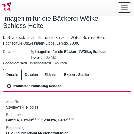
Toggl
navig
Imagefilm für die Bäckerei Wölke,
Schloss-Holte
N. Szydlowski, Imagefilm für die Bäckerei Wölke, Schloss-Holte,
Hochschule Ostwestfalen-Lippe, Lemgo, 2009.
Download
Imagefilm für die Bäckerei Wölke, Schloss-
Holte
14.65 MB
Bachelorarbeit
|
Veröffentlicht
|
Deutsch
Details
Dateien
Zitieren
Export / Suche
Markieren/ Markierung löschen
Autor*in
Szydlowski, Nicolas
Betreuer*in
ELSA
ELSA
Lemme, Kathrin
;
Schulze, Heizo
Einrichtung
FB2 - Studiengang Medienproduktion