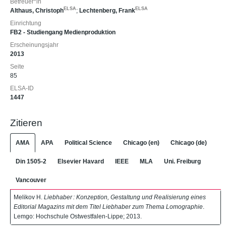
Betreuer*in
ELSA
ELSA
Althaus, Christoph
;
Lechtenberg, Frank
Einrichtung
FB2 - Studiengang Medienproduktion
Erscheinungsjahr
2013
Seite
85
ELSA-ID
1447
Zitieren
AMA
APA
Political Science
Chicago (en)
Chicago (de)
Din 1505-2
Elsevier Havard
IEEE
MLA
Uni. Freiburg
Vancouver
Melikov H.
Liebhaber : Konzeption, Gestaltung und Realisierung eines
Editorial Magazins mit dem Titel Liebhaber zum Thema Lomographie
.
Lemgo: Hochschule Ostwestfalen-Lippe; 2013.