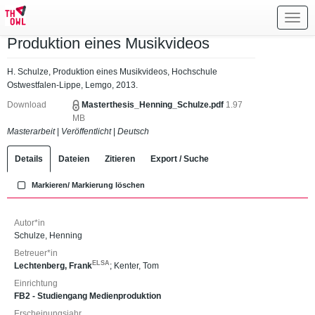
Toggl
navig
Produktion eines Musikvideos
H. Schulze, Produktion eines Musikvideos, Hochschule
Ostwestfalen-Lippe, Lemgo, 2013.
Download
Masterthesis_Henning_Schulze.pdf
1.97
MB
Masterarbeit
|
Veröffentlicht
|
Deutsch
Details
Dateien
Zitieren
Export / Suche
Markieren/ Markierung löschen
Autor*in
Schulze, Henning
Betreuer*in
ELSA
Lechtenberg, Frank
;
Kenter, Tom
Einrichtung
FB2 - Studiengang Medienproduktion
Erscheinungsjahr