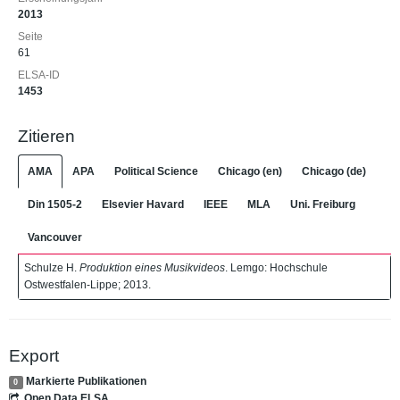
2013
Seite
61
ELSA-ID
1453
Zitieren
AMA
APA
Political Science
Chicago (en)
Chicago (de)
Din 1505-2
Elsevier Havard
IEEE
MLA
Uni. Freiburg
Vancouver
Schulze H.
Produktion eines Musikvideos
. Lemgo: Hochschule
Ostwestfalen-Lippe; 2013.
Export
Markierte Publikationen
0
Open Data ELSA