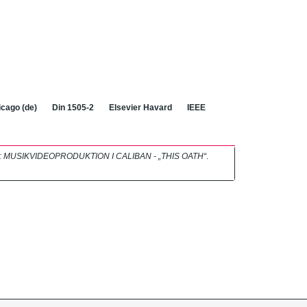
cago (de)
Din 1505-2
Elsevier Havard
IEEE
eos : MUSIKVIDEOPRODUKTION I CALIBAN - „THIS OATH“
.