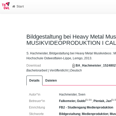
Start
Bildgestaltung bei Heavy Metal Mus
MUSIKVIDEOPRODUKTION I CALI
S. Hachmeister, Bildgestaltung bei Heavy Metal Musikvideo
Hochschule Ostwestfalen-Lippe, Lemgo, 2013.
Download
BA_Hachmeister_15248027
Bachelorarbeit
|
Veröffentlicht
|
Deutsch
Details
Dateien
Autor*in
Hachmeister, Sven
ELSA
EL
Betreuer*in
Falkemeier, Guido
;
Pieniak, Jan
Einrichtung
FB2 - Studiengang Medienproduktion
Stichworte
Bildgestaltung
;
Medienproduktion
;
Mus