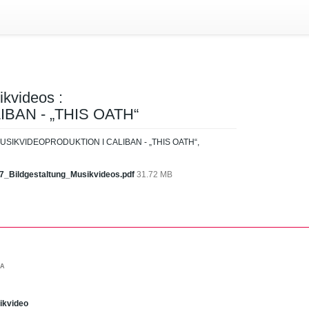
ikvideos :
BAN - „THIS OATH“
s : MUSIKVIDEOPRODUKTION I CALIBAN - „THIS OATH“,
_Bildgestaltung_Musikvideos.pdf
31.72 MB
SA
ikvideo