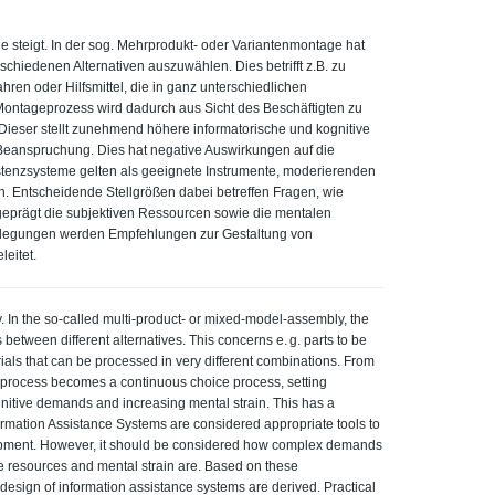
e steigt. In der sog. Mehrprodukt- oder Variantenmontage hat
chiedenen Alternativen auszuwählen. Dies betrifft z.B. zu
ren oder Hilfsmittel, die in ganz unterschiedlichen
ontageprozess wird dadurch aus Sicht des Beschäftigten zu
Dieser stellt zunehmend höhere informatorische und kognitive
Beanspruchung. Dies hat negative Auswirkungen auf die
sistenzsysteme gelten als geeignete Instrumente, moderierenden
n. Entscheidende Stellgrößen dabei betreffen Fragen, wie
eprägt die subjektiven Ressourcen sowie die mentalen
legungen werden Empfehlungen zur Gestaltung von
eitet.
 In the so-called multi-product- or mixed-model-assembly, the
etween different alternatives. This concerns e. g. parts to be
ials that can be processed in very different combinations. From
y process becomes a continuous choice process, setting
gnitive demands and increasing mental strain. This has a
formation Assistance Systems are considered appropriate tools to
lopment. However, it should be considered how complex demands
e resources and mental strain are. Based on these
design of information assistance systems are derived. Practical