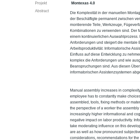
Projekt
Montexas 4.0
Abstract
Die Komplexität in der manuellen Montag
der Beschäftigte permanent zwischen vers
montierende Teile, Werkzeuge, Fügeverfah
Kombinationen zu verwenden sind. Der M
einem kontinuierlichen Auswahlprozess. 
Anforderungen und steigert die mentale 
Arbeitsproduktivität. Informatorische As
Einfluss auf diese Entwicklung zu nehme
komplex die Anforderungen und wie ausg
Beanspruchungen sind. Aus diesen Über
informatorischen Assistenzsystemen abgel
Manual assembly increases in complexity.
employee has to constantly make choices b
assembled, tools, fixing methods or mater
the perspective of a worker the assembl
increasingly higher informational and co
negative impact on labor productivity. In
take moderating influence on this deve
are as well as how pronounced subjectiv
considerations, recommendations for the 