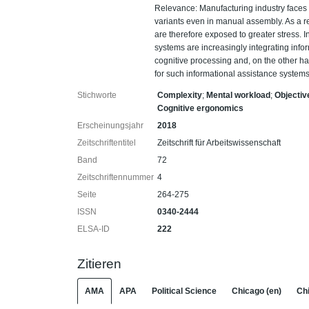
Relevance: Manufacturing industry faces
variants even in manual assembly. As a r
are therefore exposed to greater stress. In
systems are increasingly integrating info
cognitive processing and, on the other 
for such informational assistance systems
Stichworte
Complexity
;
Mental workload
;
Objecti
Cognitive ergonomics
Erscheinungsjahr
2018
Zeitschriftentitel
Zeitschrift für Arbeitswissenschaft
Band
72
Zeitschriftennummer
4
Seite
264-275
ISSN
0340-2444
ELSA-ID
222
Zitieren
AMA
APA
Political Science
Chicago (en)
Chi