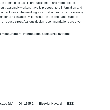
 the demanding task of producing more and more product
esult, assembly workers have to process more information and
 order to avoid the resulting loss of labor productivity, assembly
rmational assistance systems that, on the one hand, support
hand, reduce stress. Various design recommendations are given
.
ve measurement
;
Informational assistance systems
;
cago (de)
Din 1505-2
Elsevier Havard
IEEE