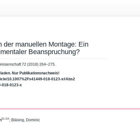
n der manuellen Montage: Ein
n mentaler Beanspruchung?
tswissenschaft 72 (2018) 264–275.
eladen. Nur Publikationsnachweis!
/article/10.1007%2Fs41449-018-0123-x#Abs2
49-018-0123-x
ELSA
n
;
Bläsing, Dominic