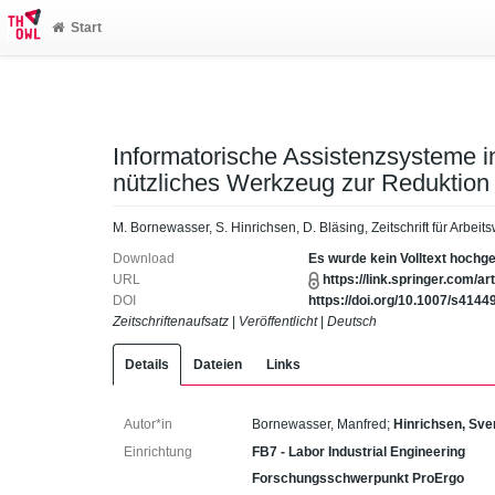
Start
Informatorische Assistenzsysteme i
nützliches Werkzeug zur Reduktio
M. Bornewasser, S. Hinrichsen, D. Bläsing, Zeitschrift für Arbei
Download
Es wurde kein Volltext hochg
URL
https://link.springer.com
DOI
https://doi.org/10.1007/s414
Zeitschriftenaufsatz
|
Veröffentlicht
|
Deutsch
Details
Dateien
Links
Autor*in
Bornewasser, Manfred
;
Hinrichsen, Sve
Einrichtung
FB7 - Labor Industrial Engineering
Forschungsschwerpunkt ProErgo