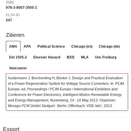
ISBN
978-3-8007-3505-1
ELSA-ID
247
Zitieren
AMA
APA
Political Science
Chicago (en)
Chicago (de)
Din 1505-2
Elsevier Havard
IEEE
MLA
Uni. Freiburg
Vancouver
Austermann J, Borcherding H, Böcker J. Design and Practical Evaluation
of a Power Regeneration System for Voltage Source Converters. In: PCIM
Europe, ed.
Proceedings / PCIM Europe / International Exhibition and
Conference for Power Electronics, Intelligent Motion Renewable Energy
and Energy Management, Nuremberg, 14 - 16 May 2013. Organizer:
Mesago PCM GmbH Stuttgart
. Berlin; Offenbach: VDE-Verl.; 2013.
Export