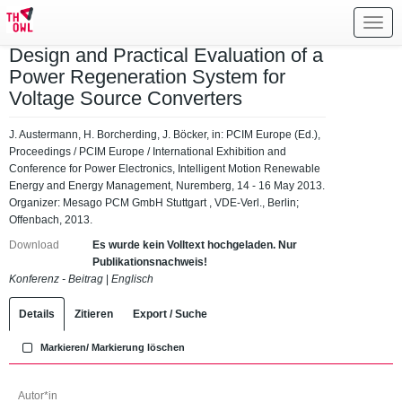
Toggl
navig
Design and Practical Evaluation of a
Power Regeneration System for
Voltage Source Converters
J. Austermann, H. Borcherding, J. Böcker, in: PCIM Europe (Ed.),
Proceedings / PCIM Europe / International Exhibition and
Conference for Power Electronics, Intelligent Motion Renewable
Energy and Energy Management, Nuremberg, 14 - 16 May 2013.
Organizer: Mesago PCM GmbH Stuttgart , VDE-Verl., Berlin;
Offenbach, 2013.
Download
Es wurde kein Volltext hochgeladen. Nur
Publikationsnachweis!
Konferenz - Beitrag
|
Englisch
Details
Zitieren
Export / Suche
Markieren/ Markierung löschen
Autor*in