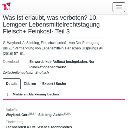
Toggl
navig
Was ist erlaubt, was verboten? 10.
Lemgoer Lebensmittelrechtstagung
Fleisch+ Feinkost- Teil 3
G. Weyland, A. Stiebing, Fleischwirtschaft : Von Der Erzeugung
Bis Zur Vermarktung von Lebensmitteln Tierischen Ursprungs 94
(2016) 57–61.
Download
Es wurde kein Volltext hochgeladen. Nur
Publikationsnachweis!
Zeitschriftenaufsatz
|
Englisch
Details
Zitieren
Export / Suche
Markieren/ Markierung löschen
Autor*in
ELSA
ELSA
Weyland, Gerd
;
Stiebing, Achim
Einrichtung
Fachbereich 4 Life Science Technologies