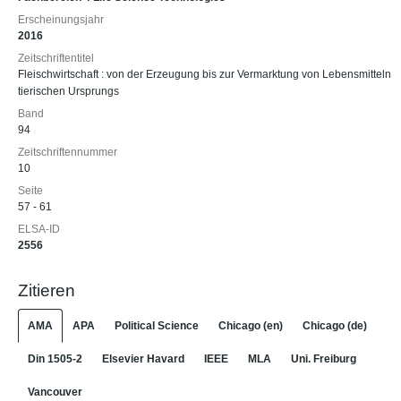
Erscheinungsjahr
2016
Zeitschriftentitel
Fleischwirtschaft : von der Erzeugung bis zur Vermarktung von Lebensmitteln
tierischen Ursprungs
Band
94
Zeitschriftennummer
10
Seite
57 - 61
ELSA-ID
2556
Zitieren
AMA
APA
Political Science
Chicago (en)
Chicago (de)
Din 1505-2
Elsevier Havard
IEEE
MLA
Uni. Freiburg
Vancouver