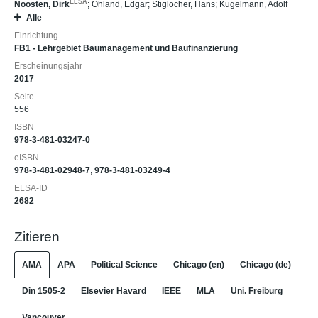
ELSA
Noosten, Dirk
;
Ohland, Edgar
;
Stiglocher, Hans
;
Kugelmann, Adolf
Alle
Einrichtung
FB1 - Lehrgebiet Baumanagement und Baufinanzierung
Erscheinungsjahr
2017
Seite
556
ISBN
978-3-481-03247-0
eISBN
978-3-481-02948-7
,
978-3-481-03249-4
ELSA-ID
2682
Zitieren
AMA
APA
Political Science
Chicago (en)
Chicago (de)
Din 1505-2
Elsevier Havard
IEEE
MLA
Uni. Freiburg
Vancouver