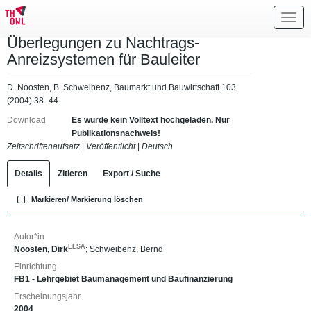
Toggl
navig
Überlegungen zu Nachtrags-
Anreizsystemen für Bauleiter
D. Noosten, B. Schweibenz, Baumarkt und Bauwirtschaft 103
(2004) 38–44.
Download
Es wurde kein Volltext hochgeladen. Nur
Publikationsnachweis!
Zeitschriftenaufsatz
|
Veröffentlicht
|
Deutsch
Details
Zitieren
Export / Suche
Markieren/ Markierung löschen
Autor*in
ELSA
Noosten, Dirk
;
Schweibenz, Bernd
Einrichtung
FB1 - Lehrgebiet Baumanagement und Baufinanzierung
Erscheinungsjahr
2004