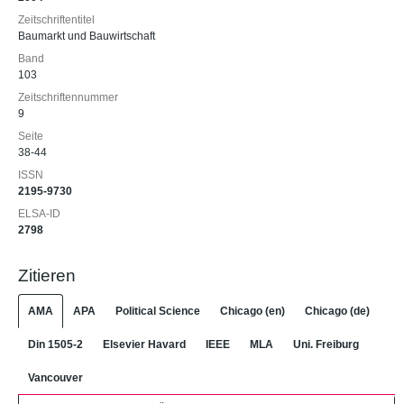
Zeitschriftentitel
Baumarkt und Bauwirtschaft
Band
103
Zeitschriftennummer
9
Seite
38-44
ISSN
2195-9730
ELSA-ID
2798
Zitieren
AMA
APA
Political Science
Chicago (en)
Chicago (de)
Din 1505-2
Elsevier Havard
IEEE
MLA
Uni. Freiburg
Vancouver