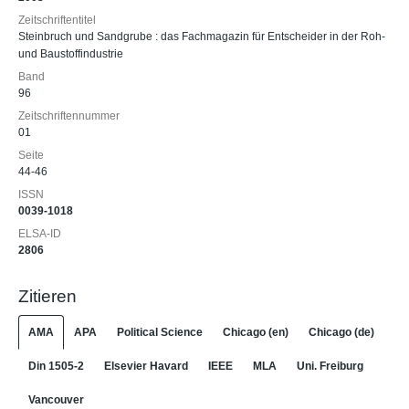
Zeitschriftentitel
Steinbruch und Sandgrube : das Fachmagazin für Entscheider in der Roh-
und Baustoffindustrie
Band
96
Zeitschriftennummer
01
Seite
44-46
ISSN
0039-1018
ELSA-ID
2806
Zitieren
AMA
APA
Political Science
Chicago (en)
Chicago (de)
Din 1505-2
Elsevier Havard
IEEE
MLA
Uni. Freiburg
Vancouver