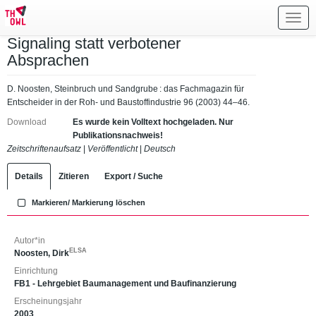
Toggl
navig
Signaling statt verbotener
Absprachen
D. Noosten, Steinbruch und Sandgrube : das Fachmagazin für
Entscheider in der Roh- und Baustoffindustrie 96 (2003) 44–46.
Download
Es wurde kein Volltext hochgeladen. Nur
Publikationsnachweis!
Zeitschriftenaufsatz
|
Veröffentlicht
|
Deutsch
Details
Zitieren
Export / Suche
Markieren/ Markierung löschen
Autor*in
ELSA
Noosten, Dirk
Einrichtung
FB1 - Lehrgebiet Baumanagement und Baufinanzierung
Erscheinungsjahr
2003