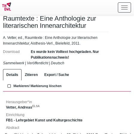
Toggl
navig
Raumtexte : Eine Anthologie zur
literarischen Innenarchitektur
A. Vetter, ed., Raumtexte : Eine Anthologie zur literarischen
Innenarchitektur, Aisthesis-Verl., Bielefeld, 2011.
Download
Es wurde kein Volltext hochgeladen. Nur
Publikationsnachweis!
Sammelwerk
|
Veröffentlicht
|
Deutsch
Details
Zitieren
Export / Suche
Markieren/ Markierung löschen
Herausgeber*in
ELSA
Vetter, Andreas
Einrichtung
FB1 - Lehrgebiet Kunst und Kulturgeschichte
Abstract