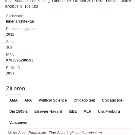
Rez.: 'Süddeutsche Zeitung', Literatur, 05. Oktober 2011 Rez.: 'Fontane Blätter'
97/2014, S. 101-102
Stichworte
Innenarchitektur
Erscheinungsjahr
2011
Seite
369
ISBN
9783895288593
ELSA-ID
2857
Zitieren
AMA
APA
Political Science
Chicago (en)
Chicago (de)
Din 1505-2
Elsevier Havard
IEEE
MLA
Uni. Freiburg
Vancouver
Vetter A, ed.
Raumtexte : Eine Anthologie zur literarischen