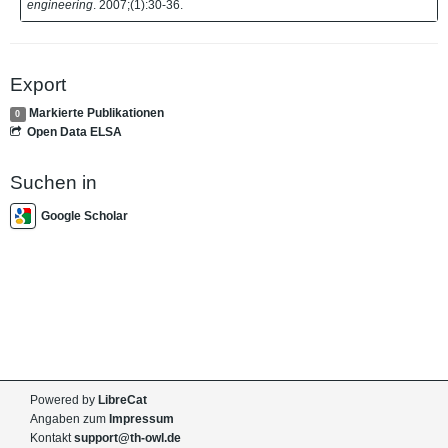
engineering
. 2007;(1):30-36.
Export
Markierte Publikationen
0
Open Data ELSA
Suchen in
Google Scholar
Powered by
LibreCat
Angaben zum
Impressum
Kontakt
support@th-owl.de