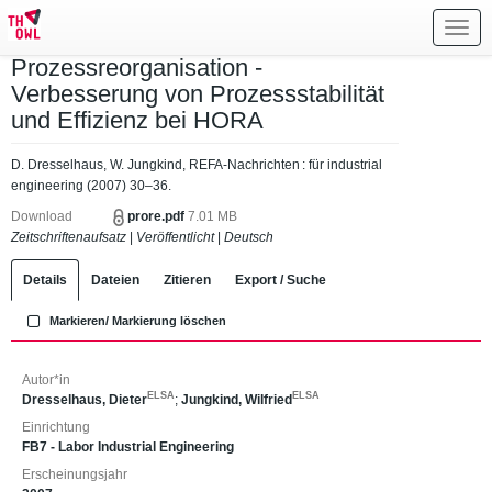
Toggl
navig
Prozessreorganisation -
Verbesserung von Prozessstabilität
und Effizienz bei HORA
D. Dresselhaus, W. Jungkind, REFA-Nachrichten : für industrial
engineering (2007) 30–36.
Download
prore.pdf
7.01 MB
Zeitschriftenaufsatz
|
Veröffentlicht
|
Deutsch
Details
Dateien
Zitieren
Export / Suche
Markieren/ Markierung löschen
Autor*in
ELSA
ELSA
Dresselhaus, Dieter
;
Jungkind, Wilfried
Einrichtung
FB7 - Labor Industrial Engineering
Erscheinungsjahr