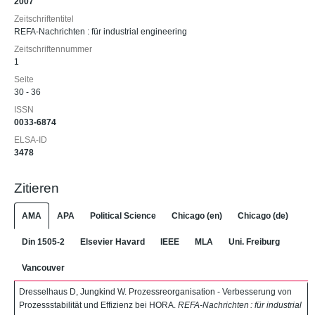
2007
Zeitschriftentitel
REFA-Nachrichten : für industrial engineering
Zeitschriftennummer
1
Seite
30 - 36
ISSN
0033-6874
ELSA-ID
3478
Zitieren
AMA
APA
Political Science
Chicago (en)
Chicago (de)
Din 1505-2
Elsevier Havard
IEEE
MLA
Uni. Freiburg
Vancouver
Dresselhaus D, Jungkind W. Prozessreorganisation - Verbesserung von
Prozessstabilität und Effizienz bei HORA.
REFA-Nachrichten : für industrial