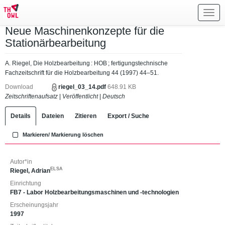
Toggl
navig
Neue Maschinenkonzepte für die
Stationärbearbeitung
A. Riegel, Die Holzbearbeitung : HOB ; fertigungstechnische
Fachzeitschrift für die Holzbearbeitung 44 (1997) 44–51.
Download
riegel_03_14.pdf
648.91 KB
Zeitschriftenaufsatz
|
Veröffentlicht
|
Deutsch
Details
Dateien
Zitieren
Export / Suche
Markieren/ Markierung löschen
Autor*in
ELSA
Riegel, Adrian
Einrichtung
FB7 - Labor Holzbearbeitungsmaschinen und -technologien
Erscheinungsjahr
1997