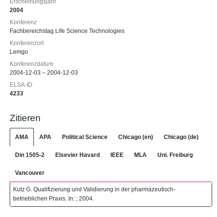
Erscheinungsjahr
2004
Konferenz
Fachbereichstag Life Science Technologies
Konferenzort
Lemgo
Konferenzdatum
2004-12-03 – 2004-12-03
ELSA-ID
4233
Zitieren
AMA
APA
Political Science
Chicago (en)
Chicago (de)
Din 1505-2
Elsevier Havard
IEEE
MLA
Uni. Freiburg
Vancouver
Kutz G. Qualifizierung und Validierung in der pharmazeutisch-
betrieblichen Praxis. In: ; 2004.