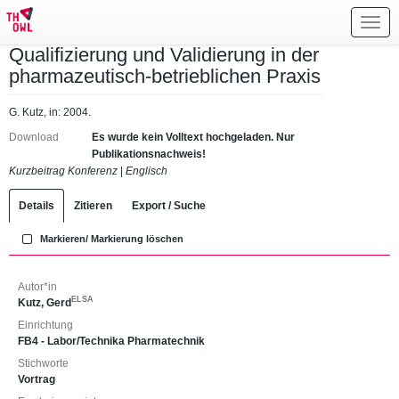
Toggl
navig
Qualifizierung und Validierung in der
pharmazeutisch-betrieblichen Praxis
G. Kutz, in: 2004.
Download
Es wurde kein Volltext hochgeladen. Nur
Publikationsnachweis!
Kurzbeitrag Konferenz
|
Englisch
Details
Zitieren
Export / Suche
Markieren/ Markierung löschen
Autor*in
ELSA
Kutz, Gerd
Einrichtung
FB4 - Labor/Technika Pharmatechnik
Stichworte
Vortrag