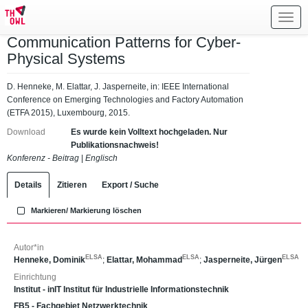
Toggl
navig
Communication Patterns for Cyber-
Physical Systems
D. Henneke, M. Elattar, J. Jasperneite, in: IEEE International
Conference on Emerging Technologies and Factory Automation
(ETFA 2015), Luxembourg, 2015.
Download
Es wurde kein Volltext hochgeladen. Nur
Publikationsnachweis!
Konferenz - Beitrag
|
Englisch
Details
Zitieren
Export / Suche
Markieren/ Markierung löschen
Autor*in
ELSA
ELSA
ELSA
Henneke, Dominik
;
Elattar, Mohammad
;
Jasperneite, Jürgen
Einrichtung
Institut - inIT Institut für Industrielle Informationstechnik
FB5 - Fachgebiet Netzwerktechnik