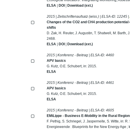
ELSA
|
DOI
|
Download (ext.)
2015 | Zeitschriftenaufsatz (wiss.) | ELSA-ID:
12245
|
Changes of the CO2 and CH4 production potential o
shifts
D. Zak, H. Reuter, J. Augustin, T. Shatwell, M. Barth
2468.
ELSA
|
DOI
|
Download (ext.)
2015 | Konferenz - Beitrag | ELSA-ID:
4460
APV basics
G. Kutz, O.E. Schubert, in: 2015.
ELSA
2015 | Konferenz - Beitrag | ELSA-ID:
4461
APV basics
G. Kutz, O.E. Schubert, in: 2015.
ELSA
2015 | Konferenz - Beitrag | ELSA-ID:
4605
EMiLippe - Business E-Mobility in the Rural Regi
F. Pethig, S. Schriegel, J. Jasperneite, S. Witte, in:
Energiewende : Blueprints for the New Energy Age ;