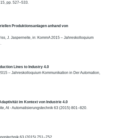
015, pp. 527–533.
riellen Produktionsanlagen anhand von
Priss, J. Jasperneite, in: KommA 2015 – Jahreskolloquium
.
oduction Lines to Industry 4.0
A 2015 – Jahreskolloquium Kommunikation in Der Automation,
aptivität im Kontext von Industrie 4.0
neite, At - Automatisierungstechnik 63 (2015) 801–820.
erungstechnik 63 (2015) 751–752.