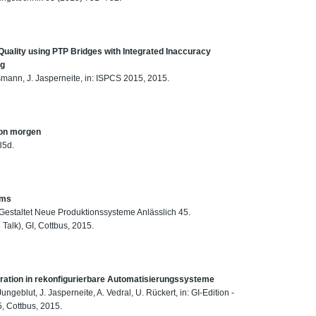
Quality using PTP Bridges with Integrated Inaccuracy
ng
ssmann, J. Jasperneite, in: ISPCS 2015, 2015.
 von morgen
35d.
ems
k Gestaltet Neue Produktionssysteme Anlässlich 45.
 Talk), GI, Cottbus, 2015.
egration in rekonfigurierbare Automatisierungssysteme
Jungeblut, J. Jasperneite, A. Vedral, U. Rückert, in: GI-Edition -
, Cottbus, 2015.