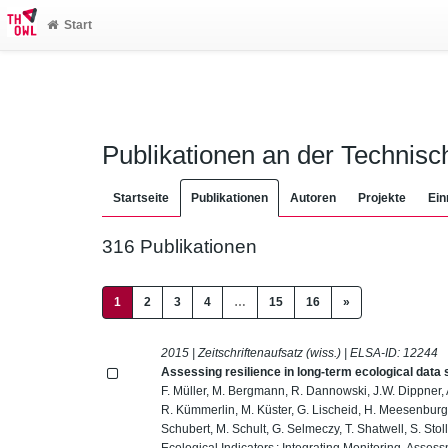
Start
Publikationen an der Technis
Startseite
Publikationen
Autoren
Projekte
Ein
316 Publikationen
(current)
1
2
3
4
…
15
16
»
2015 | Zeitschriftenaufsatz (wiss.) | ELSA-ID:
12244
Assessing resilience in long-term ecological data 
F. Müller, M. Bergmann, R. Dannowski, J.W. Dippner, 
R. Kümmerlin, M. Küster, G. Lischeid, H. Meesenburg, 
Schubert, M. Schult, G. Selmeczy, T. Shatwell, S. Sto
Ecological Indicators : Integrating Monitoring, As