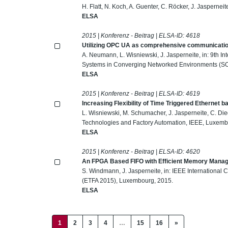
H. Flatt, N. Koch, A. Guenter, C. Röcker, J. Jaspernei
ELSA
2015 | Konferenz - Beitrag | ELSA-ID:
4618
Utilizing OPC UA as comprehensive communicatio
A. Neumann, L. Wisniewski, J. Jasperneite, in: 9th 
Systems in Converging Networked Environments (S
ELSA
2015 | Konferenz - Beitrag | ELSA-ID:
4619
Increasing Flexibility of Time Triggered Etherne
L. Wisniewski, M. Schumacher, J. Jasperneite, C. Die
Technologies and Factory Automation, IEEE, Luxemb
ELSA
2015 | Konferenz - Beitrag | ELSA-ID:
4620
An FPGA Based FIFO with Efficient Memory Mana
S. Windmann, J. Jasperneite, in: IEEE Internationa
(ETFA 2015), Luxembourg, 2015.
ELSA
(current)
1
2
3
4
…
15
16
»