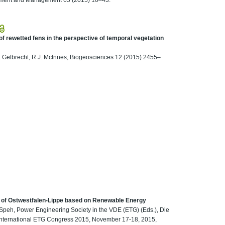
f rewetted fens in the perspective of temporal vegetation
, J. Gelbrecht, R.J. McInnes, Biogeosciences 12 (2015) 2455–
on of Ostwestfalen-Lippe based on Renewable Energy
 R. Speh, Power Engineering Society in the VDE (ETG) (Eds.), Die
 International ETG Congress 2015, November 17-18, 2015,