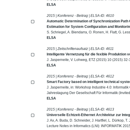
ELSA
2015 | Konferenz - Beitrag | ELSA-ID:
4610
Automatic Determination of Synchronization Path 
Estimation for System Configuration and Monitori
S. Schriegel, A. Biendarra, O. Ronen, H. Flatt, G. Le
ELSA
2015 | Zeitschriftenaufsatz | ELSA-ID:
4611
Intelligente Vernetzung für die fexible Produktion
J. Jasperneite, V. Lohweg, ETZ (2015) 10 (2015) 32-
ELSA
2015 | Konferenz - Beitrag | ELSA-ID:
4612
Smart Factory based on intelligent technical syst
J. Jasperneite, in: Workshop Industrie 4.0: Informati
Jahrestagung Der Gesellschaft Für Informatik (Invited
ELSA
2015 | Konferenz - Beitrag | ELSA-ID:
4613
Universelle Echtzeit-Ethernet Architektur zur Int
J. Ax, A. Buda, D. Schneider, J. Hartfiel, L. Dürkop, T. 
Lecture Notes in Informatics (LNI): INFORMATIK 2015