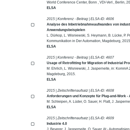
World Conference Center, Bonn , VDI-Verl., Berlin, 2
ELSA
2015 | Konferenz - Beitrag | ELSA-ID:
4606
Analyse des Inbetriebnahmeaufwandes von indust
Anwendungsbeispielen
L. Dürkop, L. Wisniewski, S. Heymann, B. Lücke, P. 
Kommunikation in Der Automation, Magdeburg, 2015
ELSA
2015 | Konferenz - Beitrag | ELSA-ID:
4607
Usage of Retrofitting for Migration of Industrial Pr
M. Ehrlich, L. Wisniewski, J. Jasperneite, in: Komm
Magdeburg, 2015.
ELSA
2015 | Zeitschriftenaufsatz | ELSA-ID:
4608
Anforderungen und Konzepte für Plug-and-Work - Ad
M. Schleipen, A. Lüder, O. Sauer, H. Flatt, J. Jasper
ELSA
2015 | Zeitschriftenaufsatz | ELSA-ID:
4609
Industrie 4.0
J. Beyerer, J. Jasperneite, O. Sauer, At - Automatisi