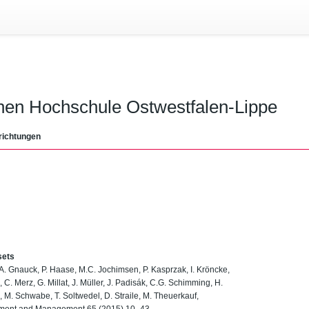
chen Hochschule Ostwestfalen-Lippe
richtungen
sets
A. Gnauck, P. Haase, M.C. Jochimsen, P. Kasprzak, I. Kröncke,
C. Merz, G. Millat, J. Müller, J. Padisák, C.G. Schimming, H.
ll, M. Schwabe, T. Soltwedel, D. Straile, M. Theuerkauf,
sessment and Management 65 (2015) 10–43.