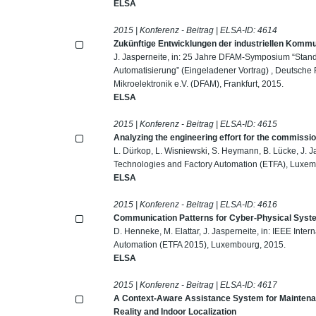
ELSA
2015 | Konferenz - Beitrag | ELSA-ID:
4614
Zukünftige Entwicklungen der industriellen Kommu
J. Jasperneite, in: 25 Jahre DFAM-Symposium “Stan
Automatisierung” (Eingeladener Vortrag) , Deutsche 
Mikroelektronik e.V. (DFAM), Frankfurt, 2015.
ELSA
2015 | Konferenz - Beitrag | ELSA-ID:
4615
Analyzing the engineering effort for the commissi
L. Dürkop, L. Wisniewski, S. Heymann, B. Lücke, J. J
Technologies and Factory Automation (ETFA), Luxem
ELSA
2015 | Konferenz - Beitrag | ELSA-ID:
4616
Communication Patterns for Cyber-Physical Sys
D. Henneke, M. Elattar, J. Jasperneite, in: IEEE Int
Automation (ETFA 2015), Luxembourg, 2015.
ELSA
2015 | Konferenz - Beitrag | ELSA-ID:
4617
A Context-Aware Assistance System for Maintena
Reality and Indoor Localization