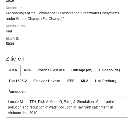
2010
Konferenz
Proceedings of the Conference "Assessment of Freshwater Ecosystems
under Global Change (EcoChange)"
Konferenzort
Kiel
ELSA-ID
5034
Zitieren
AMA
APA
Political Science
Chicago (en)
Chicago (de)
Din 1505-2
Elsevier Havard
IEEE
MLA
Uni. Freiburg
Vancouver
Lorenz M, Le TTH, Pick V, Meon G, Fettig J. Simulation of non-point
pollution and reduction of water pollution in Tay Ninh catchment in
Vietnam. In: ; 2010.