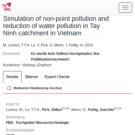
Toggl
navig
Simulation of non-point pollution and
reduction of water pollution in Tay
Ninh catchment in Vietnam
M. Lorenz, T.T.H. Le, V. Pick, G. Meon, J. Fettig, in: 2010.
Download
Es wurde kein Volltext hochgeladen. Nur
Publikationsnachweis!
Konferenz - Beitrag
|
Englisch
Details
Zitieren
Export / Suche
Markieren/ Markierung löschen
Autor*in
ELSA
ELSA
Lorenz, M.
;
Le, T.T.H.
;
Pick, Volker
;
Meon, G.
;
Fettig, Joachim
Einrichtung
FB8 - Fachgebiet Wassertechnologie
Erscheinungsjahr