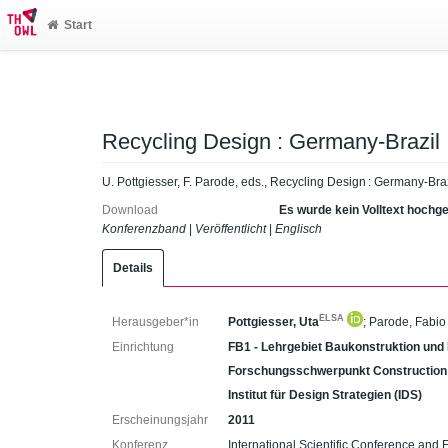
Start
Recycling Design : Germany-Brazil
U. Pottgiesser, F. Parode, eds., Recycling Design : Germany-Braz
Download
Es wurde kein Volltext hochg
Konferenzband
|
Veröffentlicht
|
Englisch
Details
ELSA
Herausgeber*in
Pottgiesser, Uta
;
Parode, Fabio
Einrichtung
FB1 - Lehrgebiet Baukonstruktion und
Forschungsschwerpunkt Construction
Institut für Design Strategien (IDS)
Erscheinungsjahr
2011
Konferenz
International Scientific Conference and 