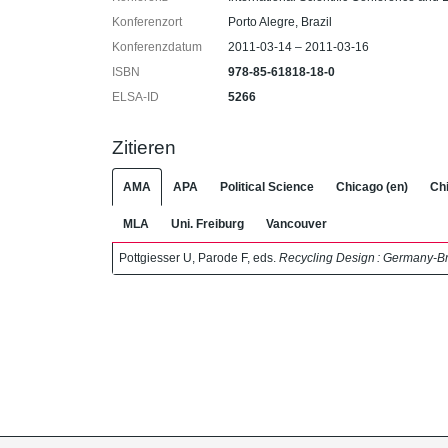
Konferenzort
Porto Alegre, Brazil
Konferenzdatum
2011-03-14 – 2011-03-16
ISBN
978-85-61818-18-0
ELSA-ID
5266
Zitieren
AMA
APA
Political Science
Chicago (en)
Chi
MLA
Uni. Freiburg
Vancouver
Pottgiesser U, Parode F, eds.
Recycling Design : Germany-Br