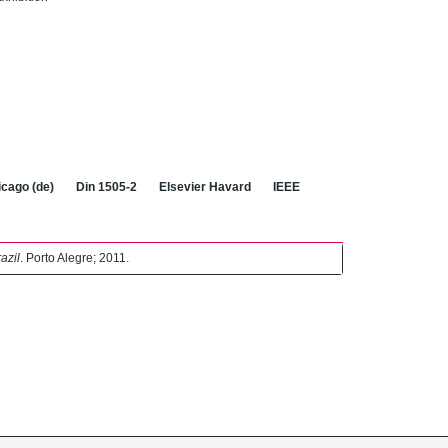
cago (de)
Din 1505-2
Elsevier Havard
IEEE
azil
. Porto Alegre; 2011.