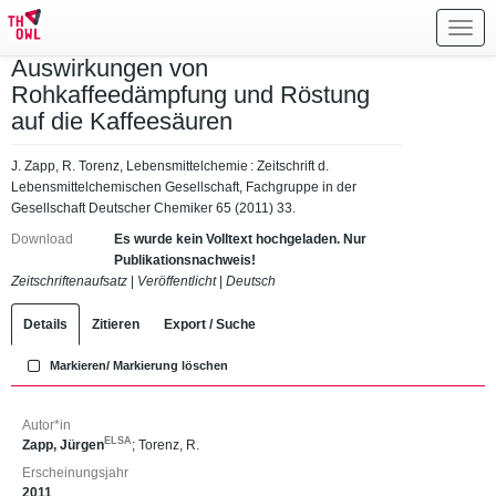
Toggl
navig
Auswirkungen von
Rohkaffeedämpfung und Röstung
auf die Kaffeesäuren
J. Zapp, R. Torenz, Lebensmittelchemie : Zeitschrift d.
Lebensmittelchemischen Gesellschaft, Fachgruppe in der
Gesellschaft Deutscher Chemiker 65 (2011) 33.
Download
Es wurde kein Volltext hochgeladen. Nur
Publikationsnachweis!
Zeitschriftenaufsatz
|
Veröffentlicht
|
Deutsch
Details
Zitieren
Export / Suche
Markieren/ Markierung löschen
Autor*in
ELSA
Zapp, Jürgen
;
Torenz, R.
Erscheinungsjahr
2011