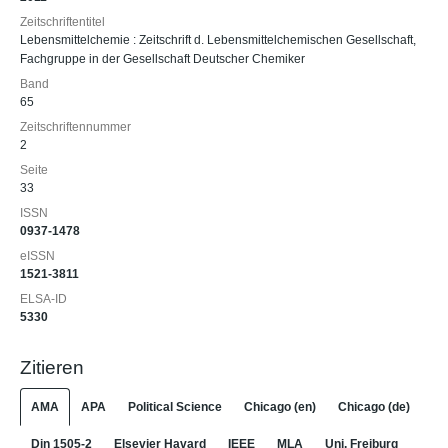
Zeitschriftentitel
Lebensmittelchemie : Zeitschrift d. Lebensmittelchemischen Gesellschaft,
Fachgruppe in der Gesellschaft Deutscher Chemiker
Band
65
Zeitschriftennummer
2
Seite
33
ISSN
0937-1478
eISSN
1521-3811
ELSA-ID
5330
Zitieren
AMA
APA
Political Science
Chicago (en)
Chicago (de)
Din 1505-2
Elsevier Havard
IEEE
MLA
Uni. Freiburg