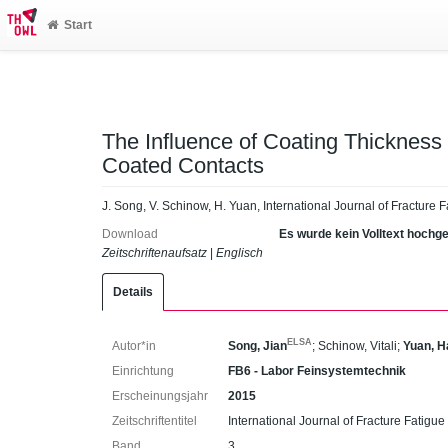
Start
The Influence of Coating Thickness 
Coated Contacts
J. Song, V. Schinow, H. Yuan, International Journal of Fracture
Download
Es wurde kein Volltext hochg
Zeitschriftenaufsatz
|
Englisch
Details
ELSA
Autor*in
Song, Jian
;
Schinow, Vitali
;
Yuan, 
Einrichtung
FB6 - Labor Feinsystemtechnik
Erscheinungsjahr
2015
Zeitschriftentitel
International Journal of Fracture Fatigu
Band
3