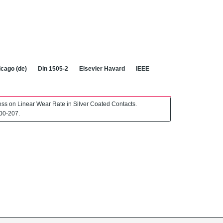
cago (de)
Din 1505-2
Elsevier Havard
IEEE
ess on Linear Wear Rate in Silver Coated Contacts.
200-207.