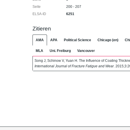
Seite
200 - 207
ELSA-ID
6251
Zitieren
AMA
APA
Political Science
Chicago (en)
Chi
MLA
Uni. Freiburg
Vancouver
Song J, Schinow V, Yuan H. The Influence of Coating Thickn
International Journal of Fracture Fatigue and Wear
. 2015;3: