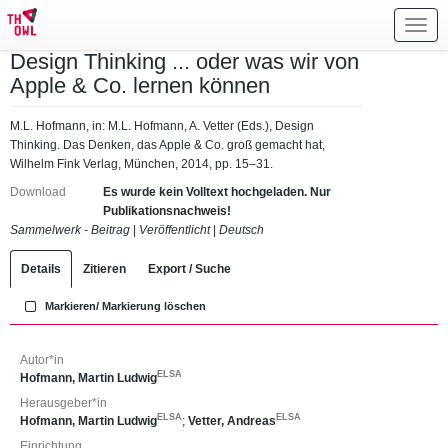
Toggl
navig
Design Thinking ... oder was wir von
Apple & Co. lernen können
M.L. Hofmann, in: M.L. Hofmann, A. Vetter (Eds.), Design
Thinking. Das Denken, das Apple & Co. groß gemacht hat,
Wilhelm Fink Verlag, München, 2014, pp. 15–31.
Download
Es wurde kein Volltext hochgeladen. Nur
Publikationsnachweis!
Sammelwerk - Beitrag
|
Veröffentlicht
|
Deutsch
Details
Zitieren
Export / Suche
Markieren/ Markierung löschen
Autor*in
ELSA
Hofmann, Martin Ludwig
Herausgeber*in
ELSA
ELSA
Hofmann, Martin Ludwig
;
Vetter, Andreas
Einrichtung