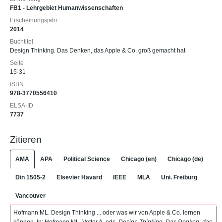
FB1 - Lehrgebiet Humanwissenschaften
Erscheinungsjahr
2014
Buchtitel
Design Thinking. Das Denken, das Apple & Co. groß gemacht hat
Seite
15-31
ISBN
978-3770556410
ELSA-ID
7737
Zitieren
AMA
APA
Political Science
Chicago (en)
Chicago (de)
Din 1505-2
Elsevier Havard
IEEE
MLA
Uni. Freiburg
Vancouver
Hofmann ML. Design Thinking ... oder was wir von Apple & Co. lernen
können. In: Hofmann ML, Vetter A, eds.
Design Thinking. Das Denken, das