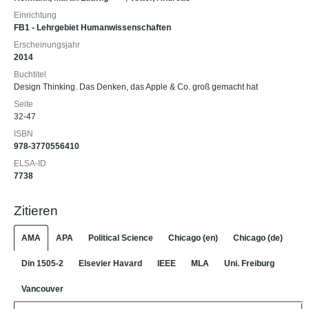
Einrichtung
FB1 - Lehrgebiet Humanwissenschaften
Erscheinungsjahr
2014
Buchtitel
Design Thinking. Das Denken, das Apple & Co. groß gemacht hat
Seite
32-47
ISBN
978-3770556410
ELSA-ID
7738
Zitieren
AMA
APA
Political Science
Chicago (en)
Chicago (de)
Din 1505-2
Elsevier Havard
IEEE
MLA
Uni. Freiburg
Vancouver