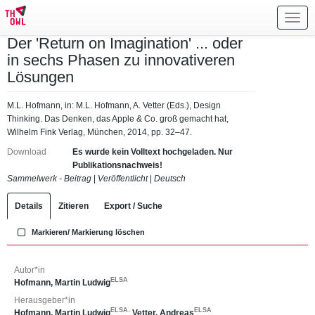
Toggl
navig
Der 'Return on Imagination' ... oder
in sechs Phasen zu innovativeren
Lösungen
M.L. Hofmann, in: M.L. Hofmann, A. Vetter (Eds.), Design
Thinking. Das Denken, das Apple & Co. groß gemacht hat,
Wilhelm Fink Verlag, München, 2014, pp. 32–47.
Download
Es wurde kein Volltext hochgeladen. Nur
Publikationsnachweis!
Sammelwerk - Beitrag
|
Veröffentlicht
|
Deutsch
Details
Zitieren
Export / Suche
Markieren/ Markierung löschen
Autor*in
ELSA
Hofmann, Martin Ludwig
Herausgeber*in
ELSA
ELSA
Hofmann, Martin Ludwig
;
Vetter, Andreas