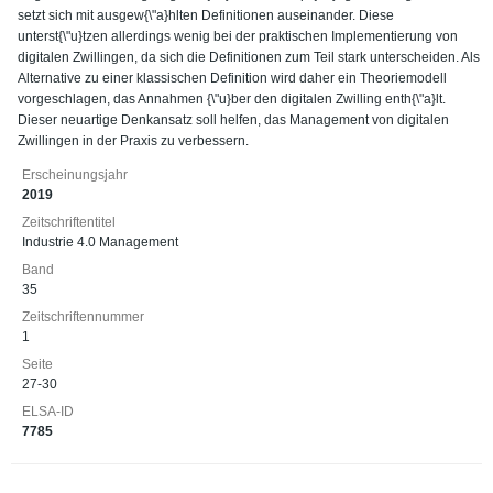
setzt sich mit ausgew{\"a}hlten Definitionen auseinander. Diese
unterst{\"u}tzen allerdings wenig bei der praktischen Implementierung von
digitalen Zwillingen, da sich die Definitionen zum Teil stark unterscheiden. Als
Alternative zu einer klassischen Definition wird daher ein Theoriemodell
vorgeschlagen, das Annahmen {\"u}ber den digitalen Zwilling enth{\"a}lt.
Dieser neuartige Denkansatz soll helfen, das Management von digitalen
Zwillingen in der Praxis zu verbessern.
Erscheinungsjahr
2019
Zeitschriftentitel
Industrie 4.0 Management
Band
35
Zeitschriftennummer
1
Seite
27-30
ELSA-ID
7785