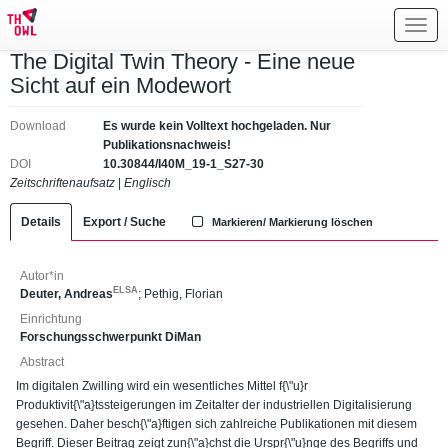
Toggl
navig
The Digital Twin Theory - Eine neue
Sicht auf ein Modewort
Download
Es wurde kein Volltext hochgeladen. Nur
Publikationsnachweis!
DOI
10.30844/I40M_19-1_S27-30
Zeitschriftenaufsatz
|
Englisch
Details
Export / Suche
Markieren/ Markierung löschen
Autor*in
ELSA
Deuter, Andreas
;
Pethig, Florian
Einrichtung
Forschungsschwerpunkt DiMan
Abstract
Im digitalen Zwilling wird ein wesentliches Mittel f{\"u}r
Produktivit{\"a}tssteigerungen im Zeitalter der industriellen Digitalisierung
gesehen. Daher besch{\"a}ftigen sich zahlreiche Publikationen mit diesem
Begriff. Dieser Beitrag zeigt zun{\"a}chst die Urspr{\"u}nge des Begriffs und