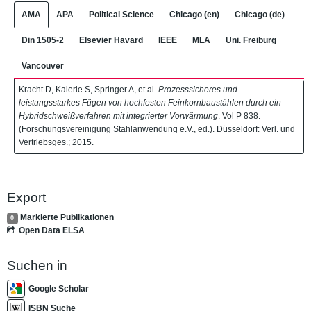
AMA
APA
Political Science
Chicago (en)
Chicago (de)
Din 1505-2
Elsevier Havard
IEEE
MLA
Uni. Freiburg
Vancouver
Kracht D, Kaierle S, Springer A, et al.
Prozesssicheres und
leistungsstarkes Fügen von hochfesten Feinkornbaustählen durch ein
Hybridschweißverfahren mit integrierter Vorwärmung
. Vol P 838.
(Forschungsvereinigung Stahlanwendung e.V., ed.). Düsseldorf: Verl. und
Vertriebsges.; 2015.
Export
Markierte Publikationen
0
Open Data ELSA
Suchen in
Google Scholar
ISBN Suche