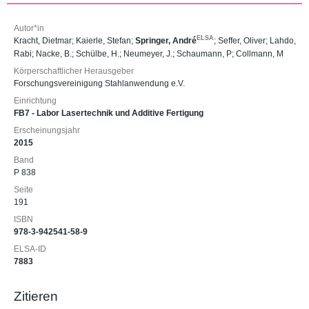
Autor*in
ELSA
Kracht, Dietmar
;
Kaierle, Stefan
;
Springer, André
;
Seffer, Oliver
;
Lahdo,
Rabi
;
Nacke, B.
;
Schülbe, H.
;
Neumeyer, J.
;
Schaumann, P
;
Collmann, M
Körperschaftlicher Herausgeber
Forschungsvereinigung Stahlanwendung e.V.
Einrichtung
FB7 - Labor Lasertechnik und Additive Fertigung
Erscheinungsjahr
2015
Band
P 838
Seite
191
ISBN
978-3-942541-58-9
ELSA-ID
7883
Zitieren