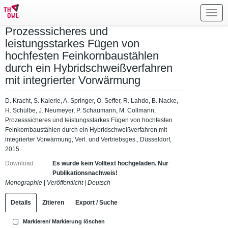
Toggl
navig
Prozesssicheres und
leistungsstarkes Fügen von
hochfesten Feinkornbaustählen
durch ein Hybridschweißverfahren
mit integrierter Vorwärmung
D. Kracht, S. Kaierle, A. Springer, O. Seffer, R. Lahdo, B. Nacke,
H. Schülbe, J. Neumeyer, P. Schaumann, M. Collmann,
Prozesssicheres und leistungsstarkes Fügen von hochfesten
Feinkornbaustählen durch ein Hybridschweißverfahren mit
integrierter Vorwärmung, Verl. und Vertriebsges., Düsseldorf,
2015.
Download
Es wurde kein Volltext hochgeladen. Nur
Publikationsnachweis!
Monographie
|
Veröffentlicht
|
Deutsch
Details
Zitieren
Export / Suche
Markieren/ Markierung löschen