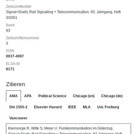
Zeitschriftentitel
Signal+Draht, Rail Signalling + Telecommunication, 93. Jahrgang, Heft
3/2001
Band
93
Zeitschriftennummer
3
ISSN
0037-4997
ELSA-ID
8171
Zitieren
AMA
APA
Political Science
Chicago (en)
Chicago (de)
Din 1505-2
Elsevier Havard
IEEE
MLA
Uni. Freiburg
Vancouver
Kleinsorge R, Witte S, Meier U. Funkkommunikation im Güterzug.
Signal+Draht, Rail Signalling + Telecommunication, 93 Jahrgang, Heft