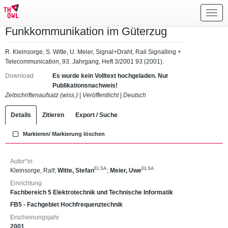
Toggl
navig
Funkkommunikation im Güterzug
R. Kleinsorge, S. Witte, U. Meier, Signal+Draht, Rail Signalling +
Telecommunication, 93. Jahrgang, Heft 3/2001 93 (2001).
Download
Es wurde kein Volltext hochgeladen. Nur
Publikationsnachweis!
Zeitschriftenaufsatz (wiss.)
|
Veröffentlicht
|
Deutsch
Details
Zitieren
Export / Suche
Markieren/ Markierung löschen
Autor*in
ELSA
ELSA
Kleinsorge, Ralf
;
Witte, Stefan
;
Meier, Uwe
Einrichtung
Fachbereich 5 Elektrotechnik und Technische Informatik
FB5 - Fachgebiet Hochfrequenztechnik
Erscheinungsjahr
2001