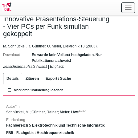
Toggl
navig
Innovative Präsentations-Steuerung
- Vier PCs per Funk simultan
gekoppelt
M. Schnückel, R. Günther, U. Meier, Elektronik 13 (2003).
Download
Es wurde kein Volltext hochgeladen. Nur
Publikationsnachweis!
Zeitschriftenaufsatz (wiss.)
|
Englisch
Details
Zitieren
Export / Suche
Markieren/ Markierung löschen
Autor*in
ELSA
Schnückel, M.
;
Günther, Rainer
;
Meier, Uwe
Einrichtung
Fachbereich 5 Elektrotechnik und Technische Informatik
FB5 - Fachgebiet Hochfrequenztechnik