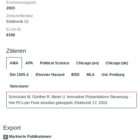
Erscheinungsjahr
2003
Zeitschriftentitel
Elektronik 13
ELSA-ID
8188
Zitieren
AMA
APA
Political Science
Chicago (en)
Chicago (de)
Din 1505-2
Elsevier Havard
IEEE
MLA
Uni. Freiburg
Vancouver
Schnückel M, Günther R, Meier U. Innovative Präsentations-Steuerung -
Vier PCs per Funk simultan gekoppelt.
Elektronik 13
. 2003.
Export
Markierte Publikationen
0