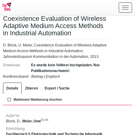
Toggl
navig
Coexistence Evaluation of Wireless
Adaptive Medium Access Methods
in Industrial Automation
D. Block, U. Meier, Coexistence Evaluation of Wireless Adaptive
Medium Access Methods in Industrial Automation,
Jahreskolloquium Kommunikation in der Automation, 2013.
Download
Es wurde kein Volltext hochgeladen. Nur
Publikationsnachweis!
Konferenzband - Beitrag
|
Englisch
Details
Zitieren
Export / Suche
Markieren/ Markierung löschen
Autor*in
ELSA
Block, D.
;
Meier, Uwe
Einrichtung
Fachbereich 5 Elektrotechnik und Technische Informatik