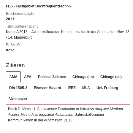
FB5 - Fachgebiet Hochfrequenztechnik
Erscheinungsjahr
2013
Titel Konferenzband
KommA 2013 – Jahreskolloquium Kommunikation in der Automation, Nov. 13
- 14, Magdeburg
ELSA-ID
8212
Zitieren
AMA
APA
Political Science
Chicago (en)
Chicago (de)
Din 1505-2
Elsevier Havard
IEEE
MLA
Uni. Freiburg
Vancouver
Block D, Meier U.
Coexistence Evaluation of Wireless Adaptive Medium
Access Methods in Industrial Automation
. Jahreskolloquium
Kommunikation in der Automation; 2013.