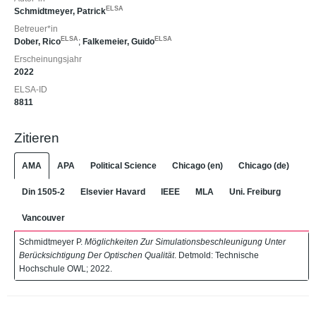
ELSA
Schmidtmeyer, Patrick
Betreuer*in
ELSA
ELSA
Dober, Rico
;
Falkemeier, Guido
Erscheinungsjahr
2022
ELSA-ID
8811
Zitieren
AMA
APA
Political Science
Chicago (en)
Chicago (de)
Din 1505-2
Elsevier Havard
IEEE
MLA
Uni. Freiburg
Vancouver
Schmidtmeyer P.
Möglichkeiten Zur Simulationsbeschleunigung Unter
Berücksichtigung Der Optischen Qualität
. Detmold: Technische
Hochschule OWL; 2022.