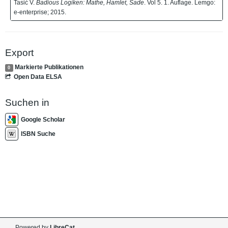
Tasić V.
Badious Logiken: Mathe, Hamlet, Sade
. Vol 5. 1. Auflage. Lemgo:
e-enterprise; 2015.
Export
Markierte Publikationen
0
Open Data ELSA
Suchen in
Google Scholar
ISBN Suche
Powered by
LibreCat