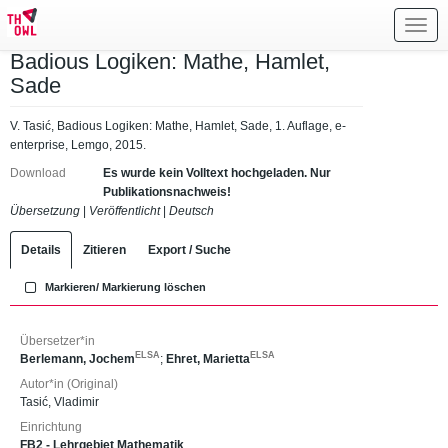
Toggl
navig
Badious Logiken: Mathe, Hamlet,
Sade
V. Tasić, Badious Logiken: Mathe, Hamlet, Sade, 1. Auflage, e-
enterprise, Lemgo, 2015.
Download
Es wurde kein Volltext hochgeladen. Nur
Publikationsnachweis!
Übersetzung
|
Veröffentlicht
|
Deutsch
Details
Zitieren
Export / Suche
Markieren/ Markierung löschen
Übersetzer*in
ELSA
ELSA
Berlemann, Jochem
;
Ehret, Marietta
Autor*in (Original)
Tasić, Vladimir
Einrichtung
FB2 - Lehrgebiet Mathematik