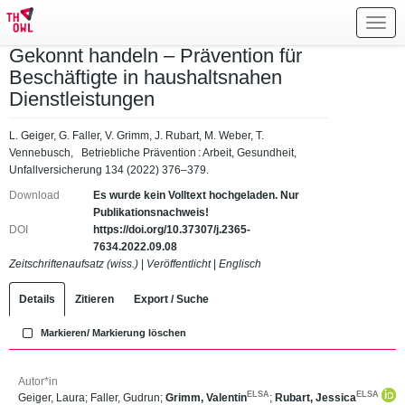
Toggl
navig
Gekonnt handeln – Prävention für
Beschäftigte in haushaltsnahen
Dienstleistungen
L. Geiger, G. Faller, V. Grimm, J. Rubart, M. Weber, T.
Vennebusch, Betriebliche Prävention : Arbeit, Gesundheit,
Unfallversicherung 134 (2022) 376–379.
Download
Es wurde kein Volltext hochgeladen. Nur
Publikationsnachweis!
DOI
https://doi.org/10.37307/j.2365-
7634.2022.09.08
Zeitschriftenaufsatz (wiss.)
|
Veröffentlicht
|
Englisch
Details
Zitieren
Export / Suche
Markieren/ Markierung löschen
Autor*in
ELSA
ELSA
Geiger, Laura
;
Faller, Gudrun
;
Grimm, Valentin
;
Rubart, Jessica