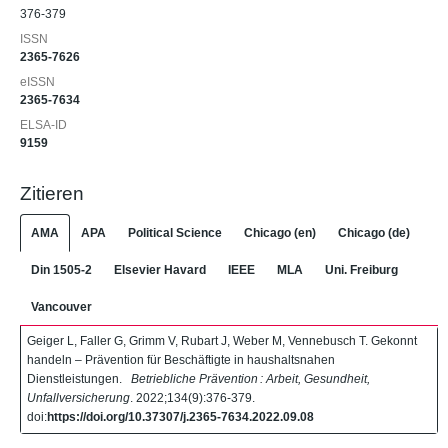
376-379
ISSN
2365-7626
eISSN
2365-7634
ELSA-ID
9159
Zitieren
AMA
APA
Political Science
Chicago (en)
Chicago (de)
Din 1505-2
Elsevier Havard
IEEE
MLA
Uni. Freiburg
Vancouver
Geiger L, Faller G, Grimm V, Rubart J, Weber M, Vennebusch T. Gekonnt
handeln – Prävention für Beschäftigte in haushaltsnahen
Dienstleistungen.
Betriebliche Prävention : Arbeit, Gesundheit,
Unfallversicherung
. 2022;134(9):376-379.
doi:
https://doi.org/10.37307/j.2365-7634.2022.09.08