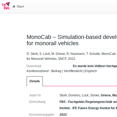
Start
MonoCab – Simulation-based develo
for monorail vehicles
D. Stork, S. Lück, M. Griese, R. Naumann, T. Schulte, MonoCa
for Monorail Vehicles, SNCF, 2022.
Download
Es wurde kein Volltext hochg
Konferenzband - Beitrag
|
Veröffentlicht
|
Englisch
Details
Autor*in
Stork, Dominic
;
Lück, Sönke
;
Griese, Ma
Einrichtung
FB5 - Fachgebiet Regelungstechnik un
Institut - iFE Future Energy Institut fü
Erscheinungsjahr
2022