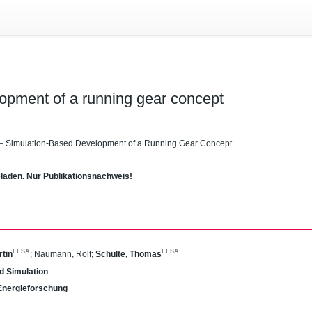
pment of a running gear concept
b – Simulation-Based Development of a Running Gear Concept
eladen. Nur Publikationsnachweis!
ELSA
ELSA
rtin
;
Naumann, Rolf
;
Schulte, Thomas
d Simulation
r Energieforschung