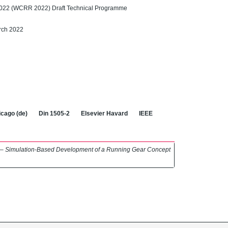
2022 (WCRR 2022) Draft Technical Programme
rch 2022
cago (de)
Din 1505-2
Elsevier Havard
IEEE
 Simulation-Based Development of a Running Gear Concept