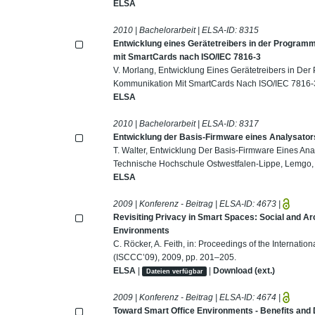
ELSA
2010 | Bachelorarbeit | ELSA-ID:
8315
Entwicklung eines Gerätetreibers in der Programm
mit SmartCards nach ISO/IEC 7816-3
V. Morlang, Entwicklung Eines Gerätetreibers in Der
Kommunikation Mit SmartCards Nach ISO/IEC 7816-3
ELSA
2010 | Bachelorarbeit | ELSA-ID:
8317
Entwicklung der Basis-Firmware eines Analysators
T. Walter, Entwicklung Der Basis-Firmware Eines Ana
Technische Hochschule Ostwestfalen-Lippe, Lemgo,
ELSA
2009 | Konferenz - Beitrag | ELSA-ID:
4673
|
Revisiting Privacy in Smart Spaces: Social and A
Environments
C. Röcker, A. Feith, in: Proceedings of the Interna
(ISCCC’09), 2009, pp. 201–205.
ELSA
|
|
Download (ext.)
Dateien verfügbar
2009 | Konferenz - Beitrag | ELSA-ID:
4674
|
Toward Smart Office Environments - Benefits and 