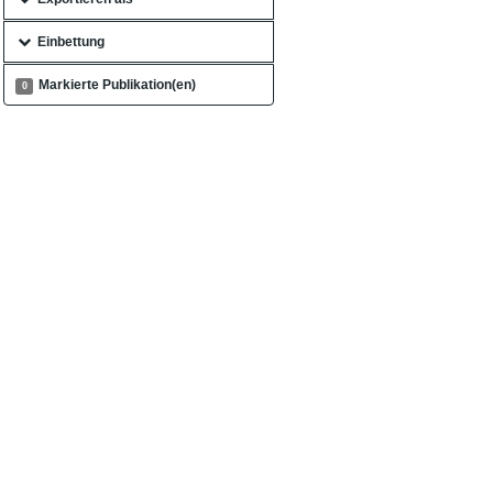
Einbettung
Markierte Publikation(en)
0