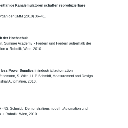
zeitfähige Kanalemulatoren schaffen reproduzierbare
 : Organ der GMM (2010) 36–41.
b der Hochschule
ann, Summer Academy - Fördern und Fordern außerhalb der
ion u. Robotik, Wien, 2010.
less Power Supplies in industrial automation
. Wesemann, S. Witte, H.-P. Schmidt, Measurement and Design
strial Automation, 2010.
“
 H.-P.S. Schmidt , Demonstrationsmodell „Automation und
 u. Robotik, Wien, 2010.