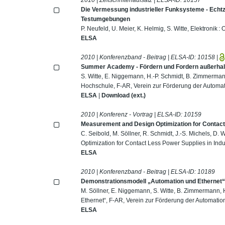
Die Vermessung industrieller Funksysteme - Echt
Testumgebungen
P. Neufeld, U. Meier, K. Helmig, S. Witte, Elektronik
ELSA
2010 | Konferenzband - Beitrag | ELSA-ID:
10158
|
Summer Academy - Fördern und Fordern außerhal
S. Witte, E. Niggemann, H.-P. Schmidt, B. Zimmerm
Hochschule, F-AR, Verein zur Förderung der Automat
ELSA
|
Download (ext.)
2010 | Konferenz - Vortrag | ELSA-ID:
10159
Measurement and Design Optimization for Contact 
C. Seibold, M. Söllner, R. Schmidt, J.-S. Michels, D
Optimization for Contact Less Power Supplies in Indu
ELSA
2010 | Konferenzband - Beitrag | ELSA-ID:
10189
Demonstrationsmodell „Automation und Ethernet
M. Söllner, E. Niggemann, S. Witte, B. Zimmermann,
Ethernet“, F-AR, Verein zur Förderung der Automation
ELSA