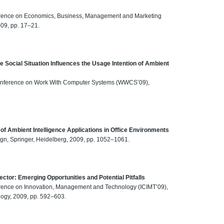
nference on Economics, Business, Management and Marketing
009, pp. 17–21.
Social Situation Influences the Usage Intention of Ambient
l Conference on Work With Computer Systems (WWCS’09),
f Ambient Intelligence Applications in Office Environments
ign, Springer, Heidelberg, 2009, pp. 1052–1061.
ector: Emerging Opportunities and Potential Pitfalls
ference on Innovation, Management and Technology (ICIMT’09),
ogy, 2009, pp. 592–603.