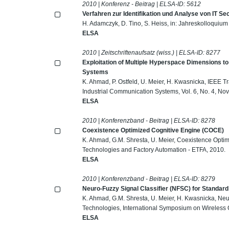
2010 | Konferenz - Beitrag | ELSA-ID:
5612
Verfahren zur Identifikation und Analyse von IT S
H. Adamczyk, D. Tino, S. Heiss, in: Jahreskolloqui
ELSA
2010 | Zeitschriftenaufsatz (wiss.) | ELSA-ID:
8277
Exploitation of Multiple Hyperspace Dimensions t
Systems
K. Ahmad, P. Ostfeld, U. Meier, H. Kwasnicka, IEEE Tr
Industrial Communication Systems, Vol. 6, No. 4, N
ELSA
2010 | Konferenzband - Beitrag | ELSA-ID:
8278
Coexistence Optimized Cognitive Engine (COCE)
K. Ahmad, G.M. Shresta, U. Meier, Coexistence Opt
Technologies and Factory Automation - ETFA, 2010.
ELSA
2010 | Konferenzband - Beitrag | ELSA-ID:
8279
Neuro-Fuzzy Signal Classifier (NFSC) for Standar
K. Ahmad, G.M. Shresta, U. Meier, H. Kwasnicka, Neu
Technologies, International Symposium on Wireles
ELSA