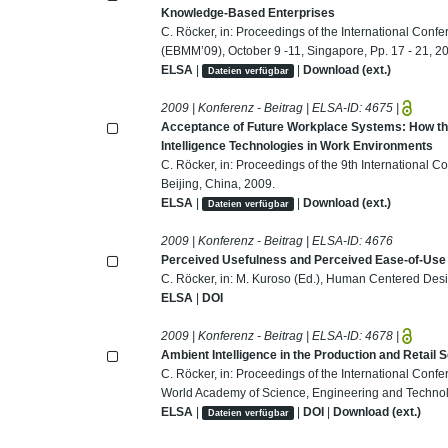
Knowledge-Based Enterprises
C. Röcker, in: Proceedings of the International Co
(EBMM’09), October 9 -11, Singapore, Pp. 17 - 21, 2
ELSA
|
|
Download (ext.)
Dateien verfügbar
2009 | Konferenz - Beitrag | ELSA-ID:
4675
|
Acceptance of Future Workplace Systems: How the 
Intelligence Technologies in Work Environments
C. Röcker, in: Proceedings of the 9th Internationa
Beijing, China, 2009.
ELSA
|
|
Download (ext.)
Dateien verfügbar
2009 | Konferenz - Beitrag | ELSA-ID:
4676
Perceived Usefulness and Perceived Ease-of-Use o
C. Röcker, in: M. Kuroso (Ed.), Human Centered Des
ELSA
|
DOI
2009 | Konferenz - Beitrag | ELSA-ID:
4678
|
Ambient Intelligence in the Production and Retail S
C. Röcker, in: Proceedings of the International Con
World Academy of Science, Engineering and Technol
ELSA
|
|
DOI
|
Download (ext.)
Dateien verfügbar