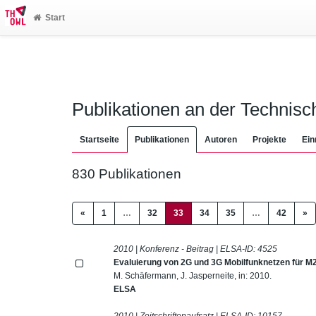
Start
Publikationen an der Technis
Startseite
Publikationen
Autoren
Projekte
Ein
830 Publikationen
(current)
«
1
…
32
33
34
35
…
42
»
2010 | Konferenz - Beitrag | ELSA-ID:
4525
Evaluierung von 2G und 3G Mobilfunknetzen für
M. Schäfermann, J. Jasperneite, in: 2010.
ELSA
2010 | Zeitschriftenaufsatz | ELSA-ID:
10157